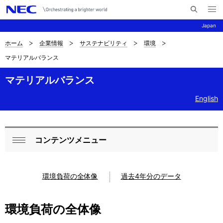
メ
サ
ニ
Japan
イ
ュ
ー
ト
を
ホーム
企業情報
サステナビリティ
環境
サ
ナ
内
開
マテリアルバランス
く
検
ビ
イ
索
ゲ
マテリアルバランス
ト
ー
English
内
シ
の
ョ
現
ン
コンテンツメニュー
ロ
閉
在
ー
じ
位
環境負荷の全体像
過去4年分のデータ
る
カ
置
ル
環境負荷の全体像
を
ナ