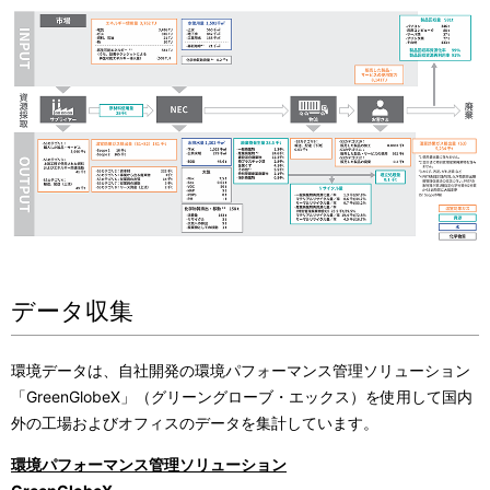
表
ビ
示
ゲ
し
ー
て
シ
い
ョ
ま
ン
す
。
データ収集
環境データは、自社開発の環境パフォーマンス管理ソリューション
「GreenGlobeX」（グリーングローブ・エックス）を使用して国内
外の工場およびオフィスのデータを集計しています。
環境パフォーマンス管理ソリューション