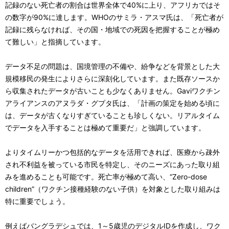
記録のない死亡者の割合は世界全体で40%に上り、アフリカではそ
の数字が90%に達します。WHOのサミラ・アスマ氏は、「死亡者が
記録に残らなければ、その国・地域での死因を把握することが極め
て難しい」と指摘しています。
データ不足の問題は、国境管理の不備や、紛争などを背景とした大
規模移民の発生によりさらに深刻化しています。また既存ソースか
ら収集されたデータが古いことも少なくありません。Gaviワクチン
アライアンスのアヌラダ・グプタ氏は、「計画の策定を始める頃に
は、データが古くなりすぎていることも珍しくない。リアルタイム
でデータを入手することは極めて重要だ」と強調しています。
よりタイムリーかつ包括的なデータを活用できれば、医療から疎外
され不利益を被っている市民を特定し、そのニーズにあった取り組
みを進めることも可能です。死亡率が極めて高い、“Zero-dose
children”（ワクチン接種経験のない子供）を対象とした取り組みは
特に重要でしょう。
例えばバングラデシュでは、1～5歳児のデジタルIDを作成し、ワク