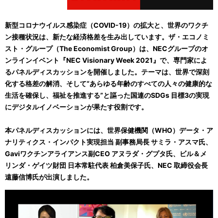
新型コロナウイルス感染症（COVID-19）の拡大と、世界のワクチ
ン接種状況は、新たな経済格差を生み出しています。ザ・エコノミ
スト・グループ（The Economist Group）は、NECグループのオ
ンラインイベント『NEC Visionary Week 2021』で、専門家によ
るパネルディスカッションを開催しました。テーマは、世界で深刻
化する格差の解消、そして“あらゆる年齢のすべての人々の健康的な
生活を確保し、福祉を推進する”と謳った国連のSDGs 目標3の実現
にデジタルイノベーションが果たす役割です。
本パネルディスカッションには、世界保健機関（WHO）データ・ア
ナリティクス・インパクト実現担当 副事務局長 サミラ・アスマ氏、
Gaviワクチンアライアンス副CEO アヌラダ・グプタ氏、ビル＆メ
リンダ・ゲイツ財団 日本常駐代表 柏倉美保子氏、NEC 取締役会長
遠藤信博氏が出演しました。