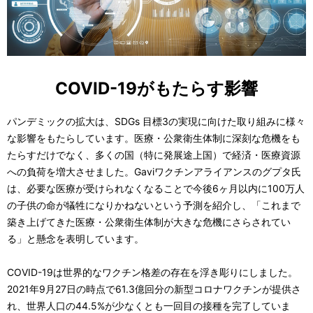
COVID-19がもたらす影響
パンデミックの拡大は、SDGs 目標3の実現に向けた取り組みに様々
な影響をもたらしています。医療・公衆衛生体制に深刻な危機をも
たらすだけでなく、多くの国（特に発展途上国）で経済・医療資源
への負荷を増大させました。Gaviワクチンアライアンスのグプタ氏
は、必要な医療が受けられなくなることで今後6ヶ月以内に100万人
の子供の命が犠牲になりかねないという予測を紹介し、「これまで
築き上げてきた医療・公衆衛生体制が大きな危機にさらされてい
る」と懸念を表明しています。
COVID-19は世界的なワクチン格差の存在を浮き彫りにしました。
2021年9月27日の時点で61.3億回分の新型コロナワクチンが提供さ
れ、世界人口の44.5%が少なくとも一回目の接種を完了していま