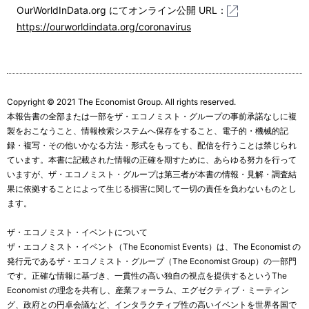
OurWorldInData.org にてオンライン公開 URL：
https://ourworldindata.org/coronavirus
Copyright © 2021 The Economist Group. All rights reserved.
本報告書の全部または一部をザ・エコノミスト・グループの事前承諾なしに複
製をおこなうこと、情報検索システムへ保存をすること、電子的・機械的記
録・複写・その他いかなる方法・形式をもっても、配信を行うことは禁じられ
ています。本書に記載された情報の正確を期すために、あらゆる努力を行って
いますが、ザ・エコノミスト・グループは第三者が本書の情報・見解・調査結
果に依拠することによって生じる損害に関して一切の責任を負わないものとし
ます。
ザ・エコノミスト・イベントについて
ザ・エコノミスト・イベント（The Economist Events）は、The Economist の
発行元であるザ・エコノミスト・グループ（The Economist Group）の一部門
です。正確な情報に基づき、一貫性の高い独自の視点を提供するというThe
Economist の理念を共有し、産業フォーラム、エグゼクティブ・ミーティン
グ、政府との円卓会議など、インタラクティブ性の高いイベントを世界各国で