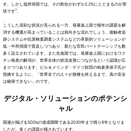
す。しかし低所得国では、その割合がわずか2.2%にとどまるのが実
1
状です
。
こうした深刻な状況が見られる一方、発展途上国で積年の課題を解
消する機運が高まっていることは前向きな流れでしょう。接触者追
跡システムや抗原検査調査システムなどの革新的ソリューションが
低・中所得国で普及しつつあり、新たな官民パートナーシップも数
多く設立されています。また先進国では、発展途上国におけるワク
チン格差の解消が、世界全体の状況改善につながるという認識が広
まりつつあります。ビル＆メリンダ・ゲイツ財団の柏倉美保子氏が
指摘するように、「世界全ての人々が接種を終えるまで、真の安全
は確保できない」のです。
デジタル・ソリューションのポテンシ
ャル
国連が掲げるSDGsの達成期限である2030年まで残り9年となりま
したが、多くの課題が残されています。