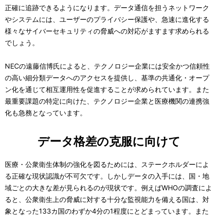
正確に追跡できるようになります。データ通信を担うネットワーク
やシステムには、ユーザーのプライバシー保護や、急速に進化する
様々なサイバーセキュリティの脅威への対応がますます求められる
でしょう。
NECの遠藤信博氏によると、テクノロジー企業には安全かつ信頼性
の高い細分類データへのアクセスを提供し、基準の共通化・オープ
ン化を通じて相互運用性を促進することが求められています。また
最重要課題の特定に向けた、テクノロジー企業と医療機関の連携強
化も急務となっています。
データ格差の克服に向けて
医療・公衆衛生体制の強化を図るためには、ステークホルダーによ
る正確な現状認識が不可欠です。しかしデータの入手には、国・地
域ごとの大きな差が見られるのが現状です。例えばWHOの調査によ
ると、公衆衛生上の脅威に対する十分な監視能力を備える国は、対
象となった133カ国のわずか4分の1程度にとどまっています。また