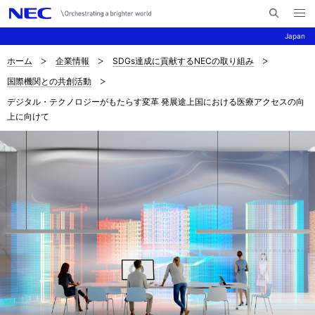
メ
サ
ニ
Japan
イ
ュ
ー
ト
を
ホーム
企業情報
SDGs達成に貢献するNECの取り組み
サ
ナ
内
開
国際機関との共創活動
く
検
ビ
イ
デジタル・テクノロジーがもたらす変革 発展途上国における医療アクセスの向
索
ゲ
ト
上に向けて
ー
内
シ
の
ョ
現
ン
在
位
置