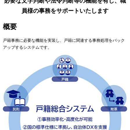
必要な文字判断や法令判断等の機能を有し、職
ゲ
員様の事務をサポートいたします
ー
概要
シ
ョ
戸籍事務に必要な機能を実装し、戸籍に関連する事務処理をバック
アップするシステムです。
ン