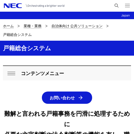
メ
サ
ニ
Japan
イ
ュ
ー
ト
を
ホーム
業種・業務
自治体向け 公共ソリューション
サ
ナ
内
開
戸籍総合システム
く
検
ビ
イ
索
ゲ
戸籍総合システム
ト
ー
内
シ
の
コンテンツメニュー
ョ
ロ
閉
現
ン
ー
じ
在
る
カ
お問い合わせ
位
ル
難解と言われる戸籍事務を円滑に処理するため
置
ナ
に
ビ