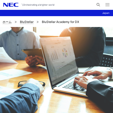
メ
サ
ニ
Japan
イ
ュ
ー
ト
を
ホーム
BluStellar
BluStellar Academy for DX
サ
ナ
内
開
く
検
ビ
イ
索
ゲ
ト
ー
内
シ
の
ョ
現
ン
在
位
置