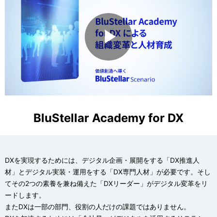
P
l
BluStellar Academy for DX
a
DXを実現するためには、デジタル企画・展開をする「DX推進人
材」とデジタル実装・運用をする「DX専門人材」が必要です。そし
てその2つの素養を兼ね備えた「DXリーダー」がデジタル変革をリ
y
ードします。
またDXは一部の部門、役割の人だけの課題ではありません。