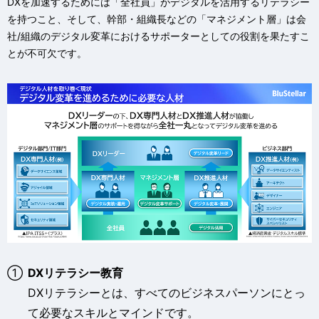
DXを加速するためには「全社員」がデジタルを活用するリテラシー
を持つこと、そして、幹部・組織長などの「マネジメント層」は会
V
社/組織のデジタル変革におけるサポーターとしての役割を果たすこ
とが不可欠です。
i
d
e
①
DXリテラシー教育
DXリテラシーとは、すべてのビジネスパーソンにとっ
て必要なスキルとマインドです。