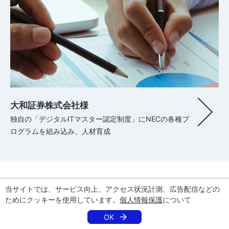
大和証券株式会社様
独自の「デジタルITマスター認定制度」にNECの各種プ
ログラムを組み込み、人材育成
関連リンク
当サイトでは、サービス向上、アクセス状況計測、広告配信などの
メニュー
開
ためにクッキーを使用しています。
個人情報保護
について
DX人材とは？求められる役割と人材不足の背景・解決策について解
く
資料ダウンロード・お問い合わせ
OK
説