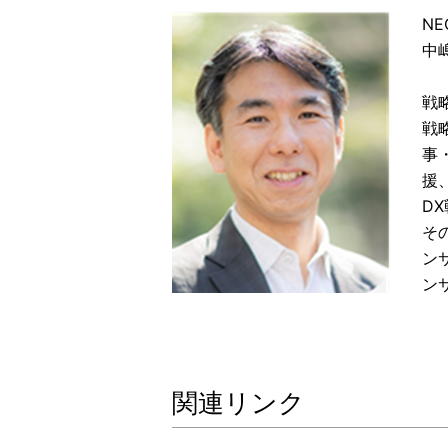
N
中
戦
戦
事
援
D
そ
ン
ン
関連リンク