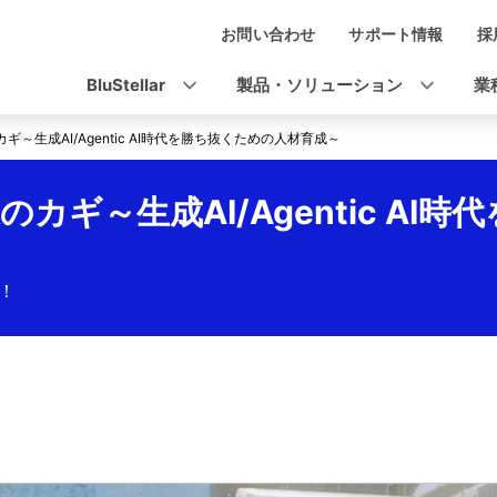
お問い合わせ
サポート情報
採
ナ
ビ
BluStellar
製品・ソリューション
業
ゲ
～生成AI/Agentic AI時代を勝ち抜くための人材育成～
ー
シ
カギ～生成AI/Agentic AI
ョ
ン
！