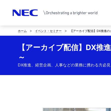
ホーム
イベント・セミナー
【アーカイブ配信】DX推進のカギ
サ
イ
【アーカイブ配信】DX推進の
ト
～
内
DX推進、経営企画、人事などの業務に携わる方必見
の
現
在
位
置