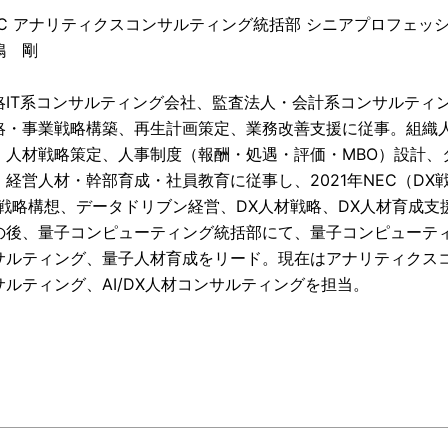
EC アナリティクスコンサルティング統括部 シニアプロフェッ
嶋 剛
略IT系コンサルティング会社、監査法人・会計系コンサルティ
略・事業戦略構築、再生計画策定、業務改善支援に従事。組織
・人材戦略策定、人事制度（報酬・処遇・評価・MBO）設計、
、経営人材・幹部育成・社員教育に従事し、2021年NEC（D
X戦略構想、データドリブン経営、DX人材戦略、DX人材育成支援
の後、量子コンピューティング統括部にて、量子コンピューティ
サルティング、量子人材育成をリード​。現在はアナリティクスコ
サルティング、AI/DX人材コンサルティングを担当。