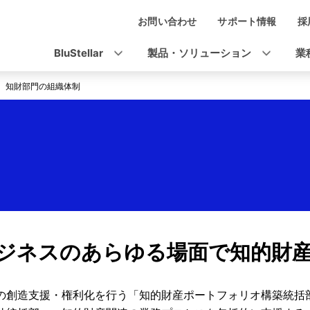
お問い合わせ
サポート情報
採
ナ
ビ
BluStellar
製品・ソリューション
業
ゲ
知財部門の組織体制
ー
シ
ョ
ン
ジネスのあらゆる場面で知的財
の創造支援・権利化を行う「知的財産ポートフォリオ構築統括