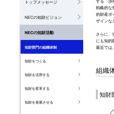
する「渉
トップメッセージ
カ
戦略的な
ル
的財産ポ
NECの知財ビジョン
ザインな
ナ
NECの知財活動
ビ
さらに、
にも知的
ゲ
最近では
知財部門の組織体制
ー
知財をつくる
シ
組織
ョ
知財を活用する
ン
知財を変革する
知財
知財を発展させる