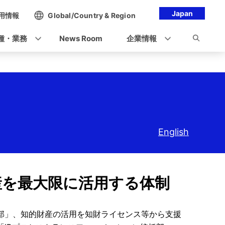
Japan
用情報
Global/Country & Region
種・業務
News Room
企業情報
English
産を最大限に活用する体制
部」、知的財産の活用を知財ライセンス等から支援