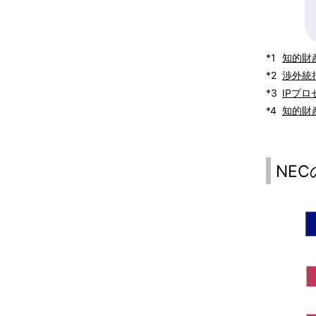
*1
知的財
*2
渉外統
*3
IPプ
*4
知的財
NE