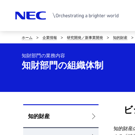
ホーム
企業情報
研究開発／新事業開発
知的財産
サ
イ
知財部門の業務内容
ト
知財部門の組織体制
内
の
現
ビ
在
ロ
知的財産
位
ー
知的財産
置