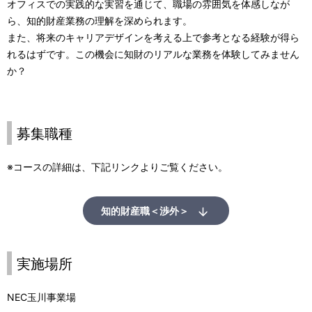
オフィスでの実践的な実習を通じて、職場の雰囲気を体感しなが
ビ
ら、知的財産業務の理解を深められます。
また、将来のキャリアデザインを考える上で参考となる経験が得ら
ゲ
れるはずです。この機会に知財のリアルな業務を体験してみません
ー
か？
シ
ョ
募集職種
ン
※コースの詳細は、下記リンクよりご覧ください。
知的財産職＜渉外＞
実施場所
NEC玉川事業場