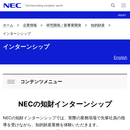
メ
サ
ニ
Japan
イ
ュ
ー
ト
を
ホーム
企業情報
研究開発／新事業開発
知的財産
サ
ナ
内
開
インターンシップ
く
検
ビ
イ
索
ゲ
インターンシップ
ト
ー
English
内
シ
の
ョ
現
ン
コンテンツメニュー
ロ
閉
在
ー
じ
位
NECの知財インターンシップ
る
カ
置
ル
NECの知財インターンシップでは、実際の業務現場で先輩社員の指
導を受けながら、知的財産業務を体験いただきます。
ナ