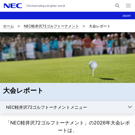
メ
サ
ニ
Japan
イ
ュ
ー
ト
を
ホーム
NEC軽井沢72ゴルフトーナメント
大会レポート
サ
ナ
内
開
く
検
ビ
イ
索
ゲ
ト
ー
内
シ
の
ョ
現
ン
大会レポート
在
位
NEC軽井沢72ゴルフトーナメントメニュー
置
「NEC軽井沢72ゴルフトーナメント」の2026年大会レポ
ートは、