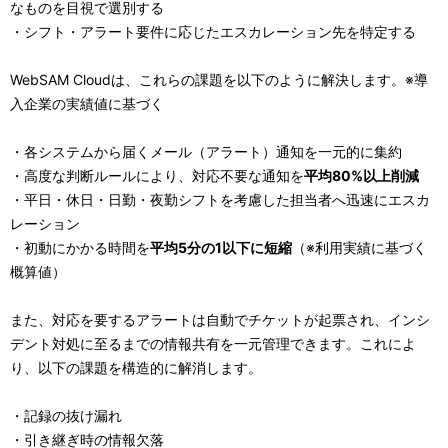
なものを目視で選別する
・シフト・アラート要件に応じたエスカレーション先を特定する
WebSAM Cloudは、これらの課題を以下のように解決します。※導
入企業の実績値に基づく
・各システムから届くメール（アラート）通知を一元的に集約
・高度な判断ルールにより、対応不要な通知を
平均80%以上削減
・平日・休日・日勤・夜勤シフトを考慮した担当者へ迅速にエスカ
レーション
・初動にかかる時間を
平均5分の1以下に短縮
（※利用実績に基づく
概算値）
また、対応を要するアラートは自動でチケットが起票され、インシ
デント対処に至るまでの情報共有を一元管理できます。これによ
り、以下の課題を構造的に解消します。
・記録の抜け漏れ
・引き継ぎ時の情報欠落