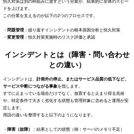
恒久対策は別の枠組みに渡すという分業が、結果的に全体のスピー
ドを上げます。
この分業を支えるのが以下の2つのプロセスです。
・
問題管理
：繰り返すインシデントの根本原因分析と恒久対策
・
変更管理
：恒久対策実施時のリスク評価と承認
インシデントとは（障害・問い合わせ
との違い）
インシデントは、
計画外の停止、またはサービス品質の低下など、
サービス中断につながる事象
を指します。
すでに止まっている場合だけでなく、放置すると止まり得る兆候
や、特定条件で大きく劣化する状態も管理対象に含めると運用が安
定します。
用語の違いを整理すると以下のようになります。
・
障害（故障）
：結果としての状態（例：サーバのメモリ不足）