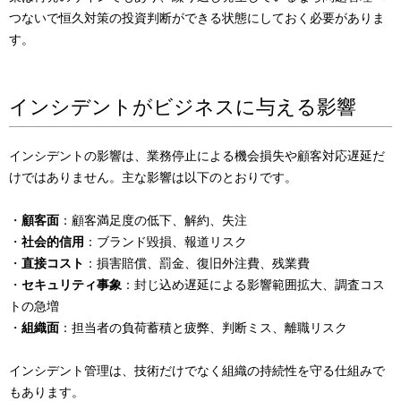
つないで恒久対策の投資判断ができる状態にしておく必要がありま
す。
インシデントがビジネスに与える影響
インシデントの影響は、業務停止による機会損失や顧客対応遅延だ
けではありません。主な影響は以下のとおりです。
・
顧客面
：顧客満足度の低下、解約、失注
・
社会的信用
：ブランド毀損、報道リスク
・
直接コスト
：損害賠償、罰金、復旧外注費、残業費
・
セキュリティ事象
：封じ込め遅延による影響範囲拡大、調査コス
トの急増
・
組織面
：担当者の負荷蓄積と疲弊、判断ミス、離職リスク
インシデント管理は、技術だけでなく組織の持続性を守る仕組みで
もあります。