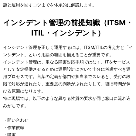
ビ
題と運用を回すコツまでを体系的に解説します。
ゲ
インシデント管理の前提知識（ITSM・
ー
ITIL・インシデント）
シ
インシデント管理を正しく運用するには、ITSM/ITILの考え方と「イ
ョ
ンシデント」という用語の範囲を揃えることが重要です。
ン
インシデント管理は、単なる障害対応手順ではなく、ITをサービス
として安定提供させるために運用設計において十分に考慮すべき運
用プロセスです。言葉の定義が部門や担当者でズレると、受付の段
階で対応が遅れたり、重要度の判断がぶれたりして、復旧時間が伸
びる原因になります。
特に現場では、以下のような異なる性質の要求が同じ窓口に流れ込
みがちです。
・問い合わせ
・作業依頼
・障害