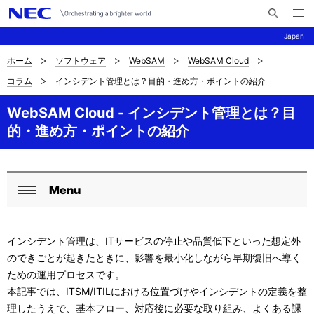
メ
サ
ニ
Japan
イ
ュ
ー
ト
を
ホーム
ソフトウェア
WebSAM
WebSAM Cloud
サ
ナ
内
開
コラム
インシデント管理とは？目的・進め方・ポイントの紹介
く
検
ビ
イ
索
ゲ
WebSAM Cloud - インシデント管理とは？目
ト
的・進め方・ポイントの紹介
ー
内
シ
の
ョ
Menu
現
ロ
ン
閉
在
ー
じ
インシデント管理は、ITサービスの停止や品質低下といった想定外
る
位
カ
のできごとが起きたときに、影響を最小化しながら早期復旧へ導く
置
ル
ための運用プロセスです。
本記事では、ITSM/ITILにおける位置づけやインシデントの定義を整
ナ
理したうえで、基本フロー、対応後に必要な取り組み、よくある課