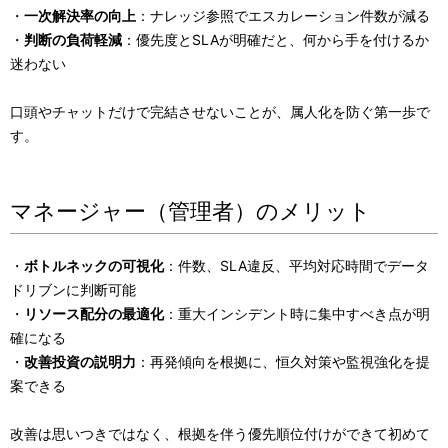
・
一次解決率の向上
：ナレッジ参照でエスカレーション件数が減る
・
判断の負荷軽減
：優先度とSLAが明確だと、何から手を付けるか
迷わない
口頭やチャットだけで完結させないことが、属人化を防ぐ第一歩で
す。
マネージャー（管理者）のメリット
・
ボトルネックの可視化
：件数、SLA違反、平均対応時間でデータ
ドリブンに判断可能
・
リソース配分の最適化
：重大インシデント時に集中すべき点が明
確になる
・
改善投資の説明力
：再発傾向を根拠に、恒久対策や監視強化を提
案できる
改善は思いつきではなく、根拠を伴う優先順位付けができて初めて