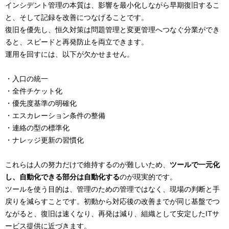
インシデント管理の本質は、影響を最小化しながら早期復旧するこ
と、そして記録を改善につなげることです。
復旧を優先し、恒久対策は問題管理と変更管理へつなぐ分業ができ
ると、スピードと再発防止を両立できます。
運用を回すには、以下が欠かせません。
・入口の統一
・全件チケット化
・優先度基準の明確化
・エスカレーション条件の整備
・連絡の型の標準化
・ナレッジ更新の習慣化
これらは人の努力だけで維持するのが難しいため、
ツールで一元化
し、自動化できる部分は自動化する
のが現実的です。
ツールを使う目的は、管理のための管理ではなく、現場の判断と手
戻りを減らすことです。初動から対応後の改善までが同じ基盤でつ
ながると、復旧は速くなり、再発は減り、組織として安定したITサ
ービス提供に近づきます。