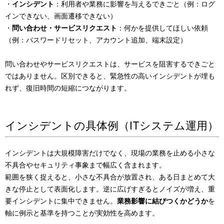
・
インシデント
：利用者や業務に影響を与えるできごと（例：ログ
インできない、画面遷移できない）
・
問い合わせ・サービスリクエスト
：何かを提供してほしい依頼
（例：パスワードリセット、アカウント追加、端末設定）
問い合わせやサービスリクエストは、サービスを阻害するできごと
ではありません。区別できると、緊急性の高いインシデントが埋も
れず、復旧時間の短縮につながります。
インシデントの具体例（ITシステム運用）
インシデントは大規模障害だけでなく、現場の業務を止める小さな
不具合やセキュリティ事象まで幅広く含まれます。
範囲を狭く捉えると、小さな不具合が放置され、ある日まとめて大
きな停止として表面化します。逆に広げすぎるとノイズが増え、重
要インシデントに集中できません。
業務影響に結びつくかどうか
を
軸に例示と基準を持つことが実効性を高めます。