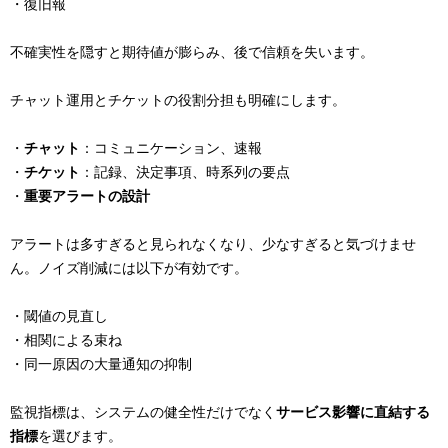
・復旧報
不確実性を隠すと期待値が膨らみ、後で信頼を失います。
チャット運用とチケットの役割分担も明確にします。
・
チャット
：コミュニケーション、速報
・
チケット
：記録、決定事項、時系列の要点
・
重要アラートの設計
アラートは多すぎると見られなくなり、少なすぎると気づけませ
ん。ノイズ削減には以下が有効です。
・閾値の見直し
・相関による束ね
・同一原因の大量通知の抑制
監視指標は、システムの健全性だけでなく
サービス影響に直結する
指標
を選びます。