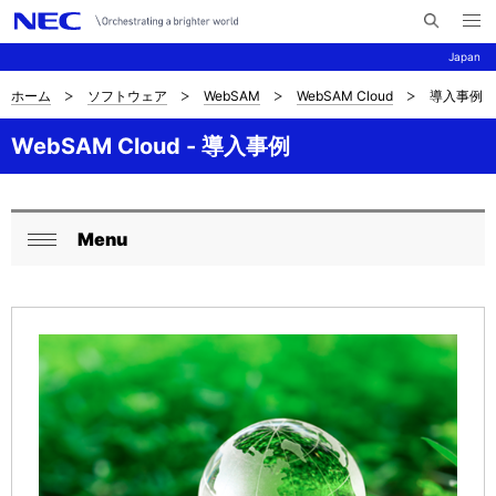
メ
サ
ニ
Japan
イ
ュ
ー
ト
を
ホーム
ソフトウェア
WebSAM
WebSAM Cloud
導入事例
サ
ナ
内
開
く
検
ビ
イ
WebSAM Cloud - 導入事例
索
ゲ
ト
ー
内
Menu
シ
ロ
閉
の
ョ
ー
じ
現
ン
る
カ
在
ル
位
ナ
置
ビ
ゲ