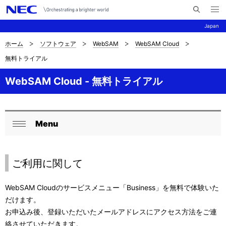
メ
サ
ニ
Japan
イ
ュ
ー
ト
を
ホーム
ソフトウェア
WebSAM
WebSAM Cloud
サ
ナ
内
開
無料トライアル
く
検
ビ
イ
索
ゲ
WebSAM Cloud - 無料トライアル
ト
ー
内
シ
の
Menu
ョ
ロ
閉
現
ン
ー
じ
在
る
ご利用に関して
カ
位
ル
WebSAM Cloudのサービスメニュー「Business」を無料で体験いた
置
だけます。
ナ
お申込み後、登録いただいたメールアドレスにアクセス方法をご連
ビ
絡させていただきます。