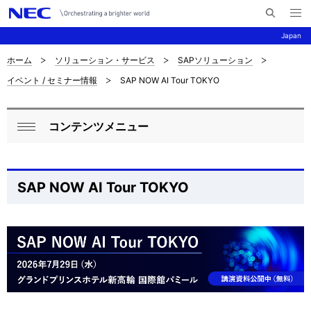
メ
サ
ニ
Japan
イ
ュ
ー
ト
を
ホーム
ソリューション・サービス
SAPソリューション
サ
ナ
内
開
イベント / セミナー情報
SAP NOW AI Tour TOKYO
く
検
ビ
イ
索
ゲ
ト
コンテンツメニュー
ー
ロ
内
閉
シ
ー
じ
の
ョ
る
カ
SAP NOW AI Tour TOKYO
現
ン
ル
在
ナ
位
ビ
置
ゲ