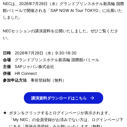
ー
NECは、2026年7月29日（水）グランドプリンスホテル新高輪 国際
シ
館パミールで開催される「SAP NOW AI Tour TOKYO」に出展いた
しました。
ョ
NECセッションの講演資料を公開いたしました。ぜひご覧くださ
ン
い。
日時
2026年7月29日（水）9:30-18:30
会場
グランドプリンスホテル新高輪 国際館パミール
主催
SAPジャパン株式会社
併催
HR Connect
参加申込方法
事前登録制（無料）
講演資料ダウンロードはこちら
★
ボタンをクリックするとログインページが表示されます。
「My NEC」の会員登録がお済みでない方は、ログインページ下
にある「新規会員登録」をお願いいたします（無料）。