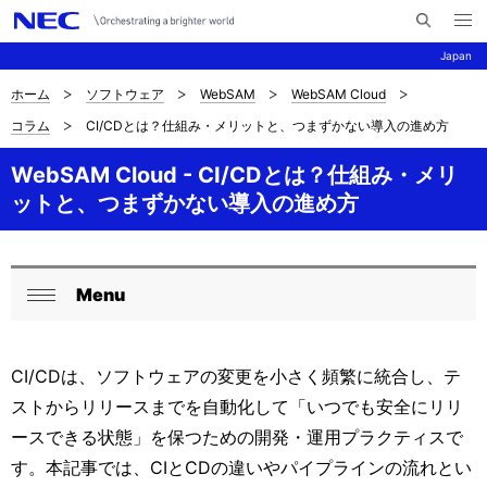
メ
サ
ニ
Japan
イ
ュ
ー
ト
を
ホーム
ソフトウェア
WebSAM
WebSAM Cloud
サ
ナ
内
開
コラム
CI/CDとは？仕組み・メリットと、つまずかない導入の進め方
く
検
ビ
イ
索
ゲ
WebSAM Cloud - CI/CDとは？仕組み・メリ
ト
ットと、つまずかない導入の進め方
ー
内
シ
の
ョ
Menu
現
ロ
ン
閉
在
ー
じ
る
CI/CDは、ソフトウェアの変更を小さく頻繁に統合し、テ
位
カ
ストからリリースまでを自動化して「いつでも安全にリリ
置
ル
ースできる状態」を保つための開発・運用プラクティスで
ナ
す。本記事では、CIとCDの違いやパイプラインの流れとい