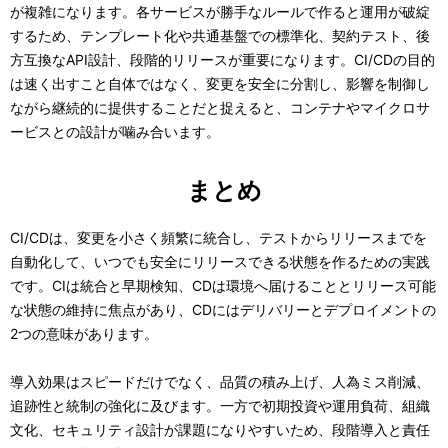
が複雑になります。各サービスが勝手なルールで作ると運用が破綻
するため、テンプレート化や共通基盤での標準化、契約テスト、後
方互換なAPI設計、段階的リリースが重要になります。CI/CDの目的
は速く出すこと自体ではなく、変更を安全に分割し、影響を制御し
ながら継続的に提供することだと捉えると、コンテナやマイクロサ
ービスとの設計が噛み合います。
まとめ
CI/CDは、変更を小さく頻繁に統合し、テストからリリースまでを
自動化して、いつでも安全にリリースできる状態を作るための実践
です。CIは統合と早期検知、CDは環境へ届けることとリリース可能
な状態の維持に焦点があり、CDにはデリバリーとデプロイメントの
2つの意味があります。
導入効果はスピードだけでなく、品質の積み上げ、人為ミス削減、
追跡性と統制の強化に及びます。一方で初期投資や運用負荷、組織
文化、セキュリティ設計が課題になりやすいため、段階導入と責任