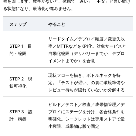
善を回します。数字がないと、体感で「遅い」「不安」と言い続け
る状態になり、最適化が進みません。
ステップ
やること
リードタイム／デプロイ頻度／変更失敗
STEP 1 目
率／MTTRなどをKPI化。対象サービスと
的・範囲
自動化範囲（デリバリーまでか、デプロ
イメントまでか）を合意
現状フローを描き、ボトルネックを特
STEP 2 現
定。「テストが遅い」の裏に環境準備や
状可視化
レビュー待ちが隠れていないか分解する
ビルド／テスト／検査／成果物管理／デ
STEP 3 設
プロイにステージを分け、各合格条件を
計・構築
明確化。シークレットは専用ストアで最
小権限、成果物は版で固定