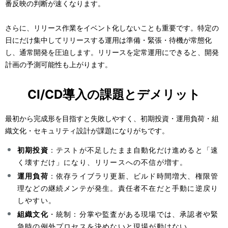
番反映の判断が速くなります。
さらに、リリース作業をイベント化しないことも重要です。特定の
日にだけ集中してリリースする運用は準備・緊張・待機が常態化
し、通常開発を圧迫します。リリースを定常運用にできると、開発
計画の予測可能性も上がります。
CI/CD導入の課題とデメリット
最初から完成形を目指すと失敗しやすく、初期投資・運用負荷・組
織文化・セキュリティ設計が課題になりがちです。
初期投資
：テストが不足したまま自動化だけ進めると「速
く壊すだけ」になり、リリースへの不信が増す。
運用負荷
：依存ライブラリ更新、ビルド時間増大、権限管
理などの継続メンテが発生。責任者不在だと手動に逆戻り
しやすい。
組織文化
・統制：分掌や監査がある現場では、承認者や緊
急時の例外プロセスを決めないと現場が動けない。