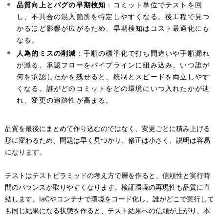
品質向上とバグの早期検知
：コミット単位でテストを回
し、不具合の混入箇所を特定しやすくなる。後工程で見つ
かるほど影響が広がるため、早期検知はコスト最適化にも
なる。
人為的ミスの削減
：手順の標準化で打ち間違いや手順漏れ
が減る。承認フローをパイプラインに組み込み、いつ誰が
何を承認したかを残せると、統制とスピードを両立しやす
くなる。誰がどのコミットをどの環境にいつ入れたかが辿
れ、変更の追跡性が高まる。
品質を最後にまとめて作り込むのではなく、変更ごとに積み上げる
形に変わるため、問題は早く見つかり、修正は小さく、説明は容易
になります。
テストはテストピラミッドの考え方で層を作ると、信頼性と実行時
間のバランスが取りやすくなります。検証環境の再現性も品質に直
結します。IaCやコンテナで環境をコード化し、誰がどこで実行して
も同じ結果になる状態を作ると、テスト結果への信頼が上がり、本