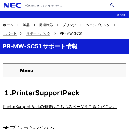
メ
サ
ニ
Japan
イ
ュ
ー
ト
を
ホーム
製品
周辺機器
プリンタ
ページプリンタ
サ
ナ
内
開
サポート
サポートパック
PR-MW-SC51
く
検
ビ
イ
索
ゲ
PR-MW-SC51 サポート情報
ト
ー
内
シ
の
Menu
ョ
ロ
閉
現
ン
ー
じ
在
１.PrinterSupportPack
る
カ
位
ル
PrinterSupportPackの概要はこちらのページをご覧ください。
置
ナ
を
ビ
オプションパック