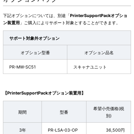
表
ゲ
示
下記オプションについては
、別途「
PrinterSupportPackオプショ
ー
ン装置用
」ご購入によりサポート対象とすることができます。
し
シ
て
サポート対象外オプション
ョ
い
ン
オプション型番
オプション品名
ま
PR-MW-SC51
スキャナユニット
す
。
【PrinterSupportPackオプション装置用】
希望小売価格(税
期間
型番
別)
3年
PR-LSA-03-OP
36,500円