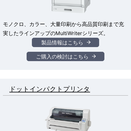
表
ー
示
シ
モノクロ、カラー、大量印刷から高品質印刷まで充
し
ョ
実したラインアップのMultiWriterシリーズ。
て
ン
製品情報はこちら
い
ご購入の検討はこちら
ま
す
。
ドットインパクトプリンタ