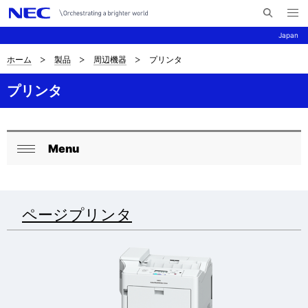
メ
サ
ニ
Japan
イ
ュ
ー
ト
を
ホーム
製品
周辺機器
プリンタ
サ
ナ
内
開
く
検
ビ
イ
プリンタ
索
ゲ
ト
ー
内
Menu
シ
ロ
閉
の
ョ
ー
じ
現
ン
る
カ
ページプリンタ
在
ル
位
ナ
置
ビ
を
ゲ