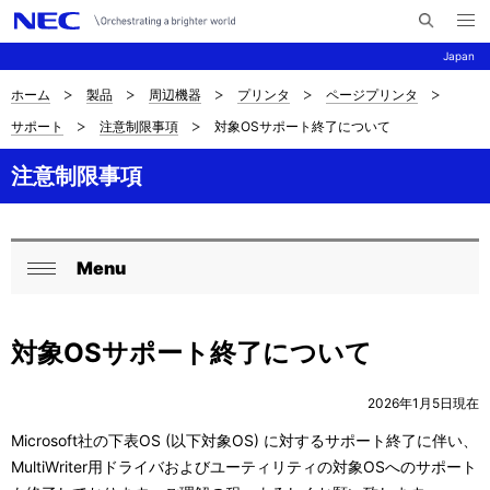
メ
サ
ニ
Japan
イ
ュ
ー
ト
を
ホーム
製品
周辺機器
プリンタ
ページプリンタ
サ
ナ
内
開
サポート
注意制限事項
対象OSサポート終了について
く
検
ビ
イ
索
ゲ
注意制限事項
ト
ー
内
シ
の
Menu
ョ
ロ
閉
現
ン
ー
じ
在
対象OSサポート終了について
る
カ
位
ル
2026年1月5日現在
置
ナ
Microsoft社の下表OS (以下対象OS) に対するサポート終了に伴い、
を
MultiWriter用ドライバおよびユーティリティの対象OSへのサポート
ビ