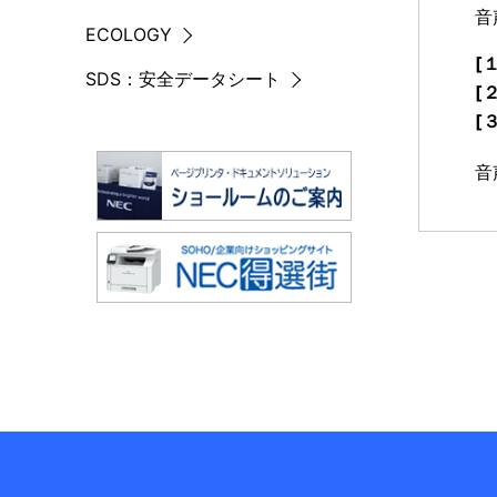
音
ECOLOGY
[１
SDS：安全データシート
[２
[３
音