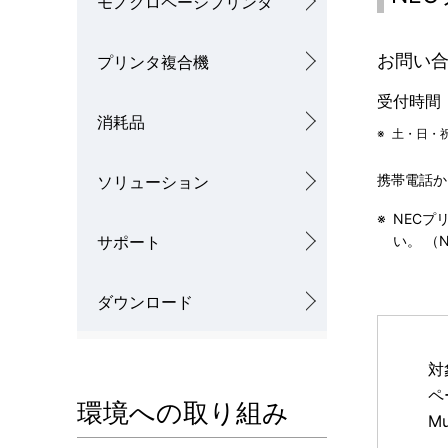
モノクロページプリンタ
ナ
を
お問い
プリンタ複合機
ビ
表
ゲ
受付時間 
示
消耗品
※
土・日・
ー
し
シ
ソリューション
携帯電話か
て
ョ
※
NEC
い
サポート
い。 （
ン
ま
ダウンロード
す
。
対
ペ
環境への取り組み
M