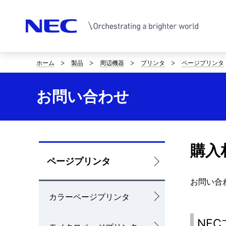
ホーム
製品
周辺機器
プリンタ
ページプリンタ
サ
イ
お問い合わせ
ト
内
の
購入
ロ
ページプリンタ
現
ー
お問い合
在
カラーページプリンタ
カ
位
ル
NE
置