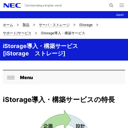
メ
サ
ニ
Japan
イ
ュ
ー
ト
を
ホーム
製品
サーバ・ストレージ
iStorage
サ
ナ
内
開
サポート/サービス
iStorage導入・構築サービス
く
検
ビ
イ
索
ゲ
iStorage導入・構築サービス
ト
[iStorage ストレージ]
ー
内
シ
の
ョ
Menu
現
ロ
ン
閉
在
ー
じ
iStorage導入・構築サービスの特長
る
位
カ
置
ル
を
ナ