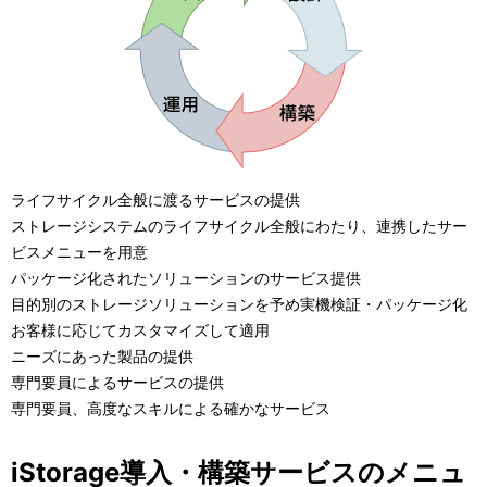
表
ビ
示
ゲ
し
ー
て
シ
い
ョ
ライフサイクル全般に渡るサービスの提供
ま
ン
ストレージシステムのライフサイクル全般にわたり、連携したサー
ビスメニューを用意
す
パッケージ化されたソリューションのサービス提供
。
目的別のストレージソリューションを予め実機検証・パッケージ化
お客様に応じてカスタマイズして適用
ニーズにあった製品の提供
専門要員によるサービスの提供
専門要員、高度なスキルによる確かなサービス
iStorage導入・構築サービスのメニュ