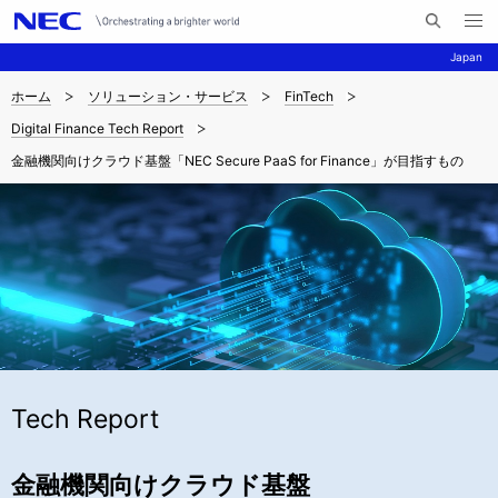
メ
サ
ニ
Japan
イ
ュ
ー
ト
を
ホーム
ソリューション・サービス
FinTech
サ
ナ
内
開
Digital Finance Tech Report
く
検
ビ
イ
金融機関向けクラウド基盤「NEC Secure PaaS for Finance」が目指すもの
索
ゲ
ト
ー
内
シ
の
ョ
現
ン
在
位
Tech Report
置
金融機関向けクラウド基盤