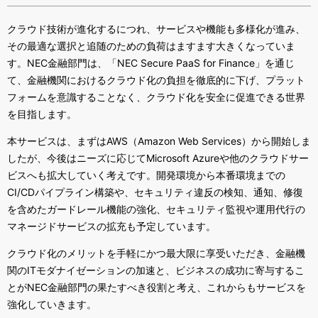
クラウド技術が進化するにつれ、サービスや機能も多様化が進み、
その最適な選択と追随のための負荷はますます大きくなっていま
す。
NEC
金融部門は、「
NEC Secure PaaS for Finance
」を通じ
て、金融機関におけるクラウド化の負担を徹底的に下げ、プラット
フォームを意識することなく、クラウド化を安全に促進できる世界
を目指します。
本サービスは、まずは
AWS
（
Amazon Web Services
）から開始しま
したが、今後はニーズに応じて
Microsoft Azure
や他のクラウドサー
ビスへも拡大していく考えです。開発環境から本番環境までの
CI/CD
パイプライン構築や、セキュリティ違反の検知、通知、修復
を含めたガードレール機能の強化、セキュリティ監視や運用代行の
マネージドサービスの拡充も予定しています。
クラウド化のメリットを手軽にかつ最大限に享受いただき、金融機
関の
IT
モダナイゼーションの加速と、ビジネスの成功に寄与するこ
とが
NEC
金融部門の果たすべき役割と考え、これからもサービスを
強化していきます。