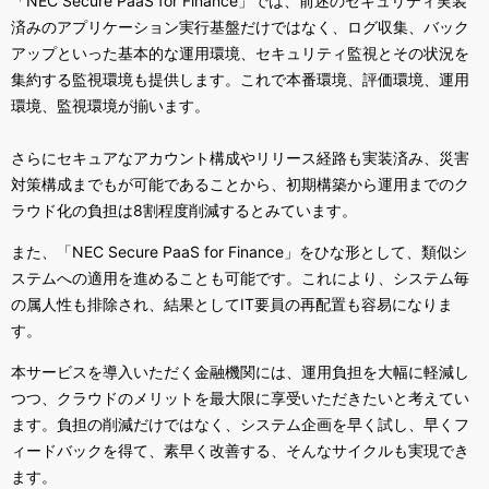
「
NEC Secure PaaS for Finance
」では、前述のセキュリティ実装
済みのアプリケーション実行基盤だけではなく、ログ収集、バック
アップといった基本的な運用環境、セキュリティ監視とその状況を
集約する監視環境も提供します。これで本番環境、評価環境、運用
環境、監視環境が揃います。
さらにセキュアなアカウント構成やリリース経路も実装済み、災害
対策構成までもが可能であることから、初期構築から運用までのク
ラウド化の負担は
8
割程度削減するとみています。
また、「
NEC Secure PaaS for Finance
」をひな形として、類似シ
ステムへの適用を進めることも可能です。これにより、システム毎
の属人性も排除され、結果として
IT
要員の再配置も容易になりま
す。
本サービスを導入いただく金融機関には、運用負担を大幅に軽減し
つつ、クラウドのメリットを最大限に享受いただきたいと考えてい
ます。負担の削減だけではなく、システム企画を早く試し、早くフ
ィードバックを得て、素早く改善する、そんなサイクルも実現でき
ます。