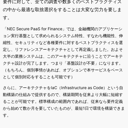
要件に対して、全ての調査や数多くのベストプラクティス
の中から最適な取捨選択をすることは大変な労力を要しま
す。
「
NEC Secure PaaS for Finance
」では、金融機関のアプリケーシ
ョン実行基盤として求められるシステム特性、すなわち機能性、伸
縮性、セキュリティなど各種要件に対するベストプラクティスを選
定し、リファレンスアーキテクチャとして再定義しました。およそ
大半の業務システムは、このアーキテクチャに沿うことでアーキテ
クチャ設計が完了します。つまり「基盤設計が不要」になります。
（もちろん、個別事情があれば、オプションで本サービスをベース
として個別対応をすることも可能です）
さらに、アーキテクチャを
IaC
（
Infrastructure as Code
）という自
動構築の仕組みで提供するので、構築期間を従来より大幅に短縮す
ることが可能です。標準構成の範囲内であれば、従来なら要件定義
から始めて数か月を要していたものが、最短
1
日で環境を構築できま
す。