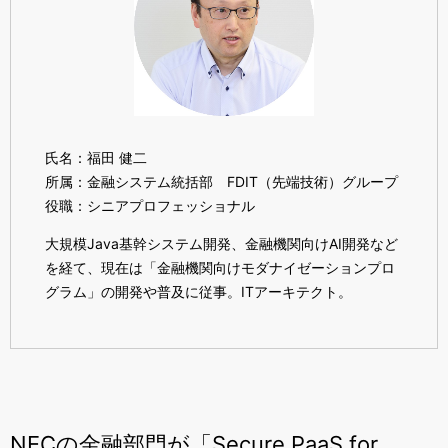
氏名：福田 健二
所属：金融システム統括部
FDIT（
先端技術）グループ
役職：シニアプロフェッショナル
大規模
Java
基幹システム開発、金融機関向け
AI
開発など
を経て、現在は「
金融機関向けモダナイゼーションプロ
グラム」の開発や普及に従事。ITアーキテクト。
NECの金融部門が「Secure PaaS for