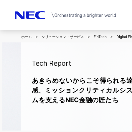
ホーム
ソリューション・サービス
FinTech
Digital F
サ
イ
ト
Tech Report
内
あきらめないからこそ得られる
の
感、ミッションクリティカルシ
現
ムを支えるNEC金融の匠たち
在
位
置