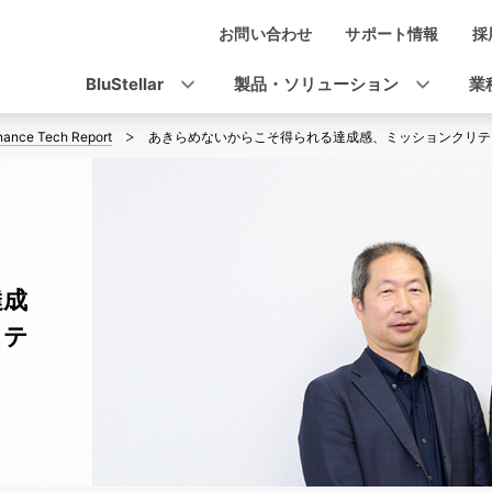
お問い合わせ
サポート情報
採
ナ
ビ
BluStellar
製品・ソリューション
業
ゲ
inance Tech Report
あきらめないからこそ得られる達成感、ミッションクリテ
ー
シ
ョ
ン
達成
ステ