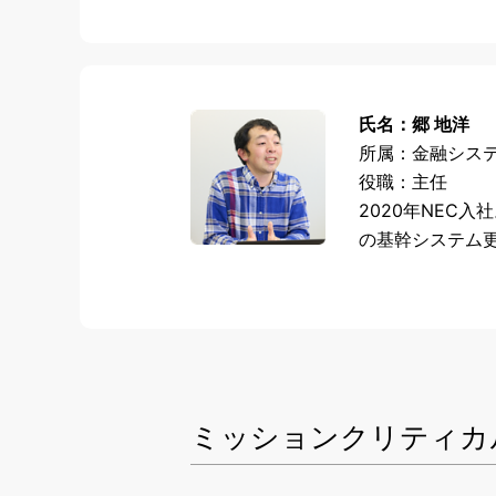
氏名：郷 地洋
所属：金融シス
役職：主任
2020年
NEC
入社
の基幹システム
ミッションクリティカ