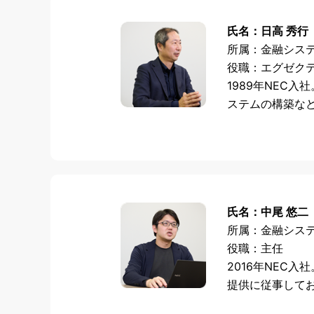
氏名：日高 秀行
所属：金融シス
役職：エグゼク
1989年
NEC
入社
ステムの構築な
氏名：中尾 悠二
所属：金融シス
役職：主任
2016年
NEC
入社
提供に従事して