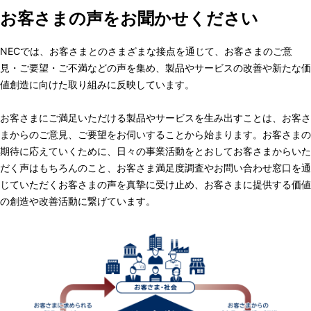
表
お客さまの声をお聞かせください
ゲ
示
ー
NECでは、お客さまとのさまざまな接点を通じて、お客さまのご意
し
見・ご要望・ご不満などの声を集め、製品やサービスの改善や新たな価
シ
て
値創造に向けた取り組みに反映しています。
ョ
い
お客さまにご満足いただける製品やサービスを生み出すことは、お客さ
ン
まからのご意見、ご要望をお伺いすることから始まります。お客さまの
ま
期待に応えていくために、日々の事業活動をとおしてお客さまからいた
す
だく声はもちろんのこと、お客さま満足度調査やお問い合わせ窓口を通
じていただくお客さまの声を真摯に受け止め、お客さまに提供する価値
。
の創造や改善活動に繋げています。