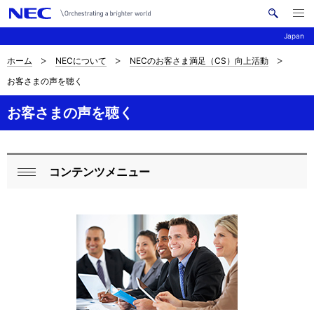
メ
サ
ニ
Japan
イ
ュ
ー
ト
を
ホーム
NECについて
NECのお客さま満足（CS）向上活動
サ
ナ
内
開
お客さまの声を聴く
く
検
ビ
イ
索
ゲ
お客さまの声を聴く
ト
ー
内
シ
の
コンテンツメニュー
ョ
ロ
閉
現
ン
ー
じ
在
る
カ
位
ル
置
ナ
を
ビ