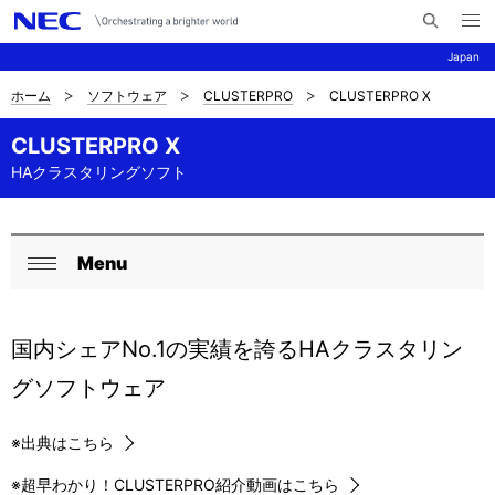
メ
サ
ニ
Japan
イ
ュ
ー
ト
を
ホーム
ソフトウェア
CLUSTERPRO
CLUSTERPRO X
サ
ナ
内
開
く
検
ビ
イ
CLUSTERPRO X
索
ゲ
HAクラスタリングソフト
ト
ー
内
シ
の
Menu
ロ
ョ
閉
現
ン
ー
じ
在
る
国内シェアNo.1の実績を誇るHAクラスタリン
カ
位
グソフトウェア
ル
置
ナ
※
出典はこちら
ビ
※
超早わかり！CLUSTERPRO紹介動画はこちら