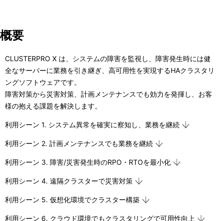
ゲ
ー
概要
シ
CLUSTERPRO X は、システムの障害を監視し、障害発生時には健
ョ
全なサーバーに業務を引き継ぎ、高可用性を実現するHAクラスタリ
ン
ングソフトウェアです。
障害対策から災害対策、計画メンテナンスでも効力を発揮し、お客
様の抱える課題を解決します。
利用シーン 1. システム異常を確実に察知し、業務を継続
利用シーン 2. 計画メンテナンスでも業務を継続
利用シーン 3. 障害/災害発生時のRPO・RTOを最小化
利用シーン 4. 遠隔クラスターで災害対策
利用シーン 5. 仮想化環境でクラスター構築
利用シーン 6. クラウド環境でもクラスタリングで可用性向上