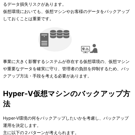
ー
表
るデータ損失リスクがあります。
シ
仮想環境においても、仮想マシンやお客様のデータをバックアップ
示
しておくことは重要です。
ョ
し
ン
て
い
ま
事業に大きく影響するシステムが存在する仮想環境の、仮想マシン
や重要なデータを確実に守り、管理者の負担を抑制するため、バッ
す
クアップ方法・手段を考える必要があります。
。
Hyper-V仮想マシンのバックアップ方
法
Hyper-V環境の何をバックアップしたいかを考慮し、バックアップ
運用を決定します。
主に以下の２パターンが考えられます。