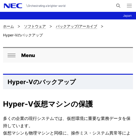
メ
サ
ニ
Japan
イ
ュ
ー
ト
を
ホーム
ソフトウェア
バックアップ/アーカイブ
サ
ナ
内
開
Hyper-Vのバックアップ
く
検
ビ
イ
索
ゲ
ト
Menu
ー
ロ
内
閉
シ
ー
じ
の
ョ
る
カ
Hyper-Vのバックアップ
現
ン
ル
在
ナ
Hyper-V仮想マシンの保護
位
ビ
置
多くの企業の現行システムでは、仮想環境に重要な業務データを保
ゲ
持しています。
を
仮想マシンも物理マシンと同様に、操作ミス・システム異常等によ