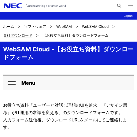
メ
サ
ニ
Japan
イ
ュ
ー
ト
を
ホーム
ソフトウェア
WebSAM
WebSAM Cloud
サ
ナ
内
開
資料ダウンロード
【お役立ち資料】ダウンロードフォーム
く
検
ビ
イ
索
ゲ
WebSAM Cloud -【お役立ち資料】ダウンロー
ト
ドフォーム
ー
内
シ
の
ョ
Menu
現
ロ
ン
閉
在
ー
じ
お役立ち資料「ユーザーと対話し理想のUIを追求、『デザイン思
る
位
カ
考』がIT運用の常識を変える」のダウンロードフォームです。
置
ル
入力フォーム送信後、ダウンロードURLをメールにてご連絡しま
す。
ナ