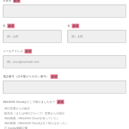
企業名
必須
氏
必須
名
必須
メールアドレス
必須
電話番号（日中繋がりやすい番号）
必須
WebSAM Cloudはどこで知りましたか？
必須
NEC営業からの紹介
販売店（またはNECグループ）営業からの紹介
Web検索（WebSAM Cloudを知っていた）
Web検索（WebSAM Cloudは元々知らなかった）
IT media掲載記事