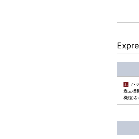
Exp
バッ
過去機種
機種)