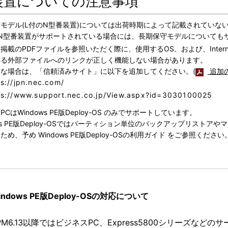
装置についての注意事項
モデル(L付のN型番装置)については出荷時期によって記載されていな
のN型番装置がサポートされている場合には、長期保守モデルについても
掲載のPDFファイルを参照いただく際に、使用するOS、および、Interne
いる外部ファイルへのリンクが正しく機能しない場合があります。
な場合は、「信頼済みサイト」に以下を追加してください。(
追加
ps://jpn.nec.com/
ps://www.support.nec.co.jp/View.aspx?id=3030100025
CはWindows PE版Deploy-OS のみでサポートしています。
ows PE版Deploy-OSではパーティション単位のバックアップリス
ため、予め Windows PE版Deploy-OSの利用ガイド をご参照ください
indows PE版Deploy-OSの対応について
PM6.13以降ではビジネスPC、Express5800シリーズな