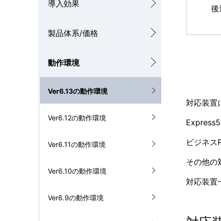
導入効果
後
ナ
を
ビ
製品体系/価格
表
ゲ
示
動作環境
ー
し
シ
Ver6.13の動作環境
て
対応装置
ョ
い
Ver6.12の動作環境
Expre
ン
ま
ビジネス
Ver6.11の動作環境
す
その他の
。
Ver6.10の動作環境
対応装置一
Ver6.9の動作環境