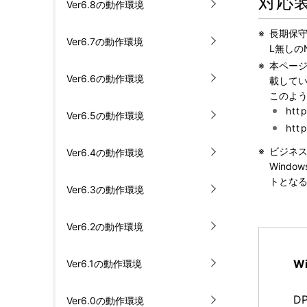
対応
Ver6.8の動作環境
※
長期保守
Ver6.7の動作環境
L無し
※
本ページ
Ver6.6の動作環境
載して
このよう
htt
Ver6.5の動作環境
htt
※
ビジネスP
Ver6.4の動作環境
Wind
トとなる
Ver6.3の動作環境
Ver6.2の動作環境
W
Ver6.1の動作環境
D
Ver6.0の動作環境