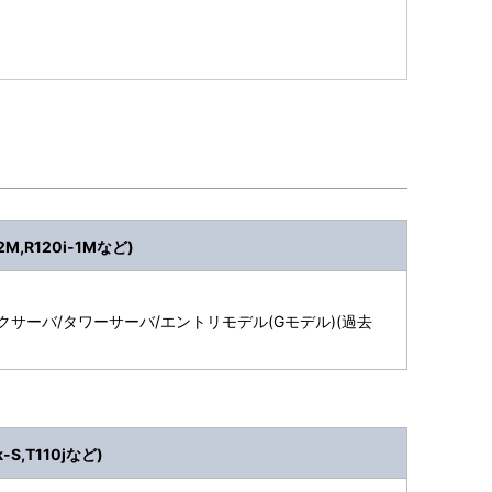
2M,R120i-1Mなど)
クサーバ/タワーサーバ/エントリモデル(Gモデル)(過去
S,T110jなど)