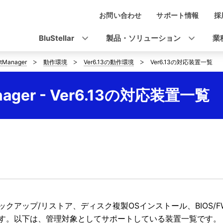
お問い合わせ
サポート情報
採
ナ
ビ
BluStellar
製品・ソリューション
業
ゲ
tManager
動作環境
Ver6.13の動作環境
Ver6.13の対応装置一覧
ー
シ
nager - Ver6.13の対応装置一覧
ョ
ン
ックアップ/リストア、ディスク複製OSインストール、BIOS
す。以下は、管理対象としてサポートしている装置一覧です。