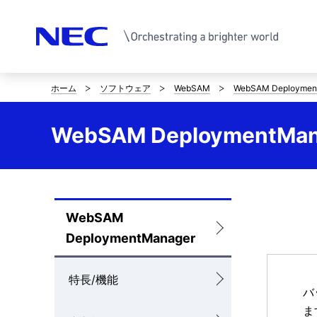
ホーム
ソフトウェア
WebSAM
WebSAM Deploymen
サ
イ
WebSAM DeploymentMa
ト
内
の
WebSAM
ロ
現
DeploymentManager
ー
在
カ
特長/機能
位
バ
ル
ま
置