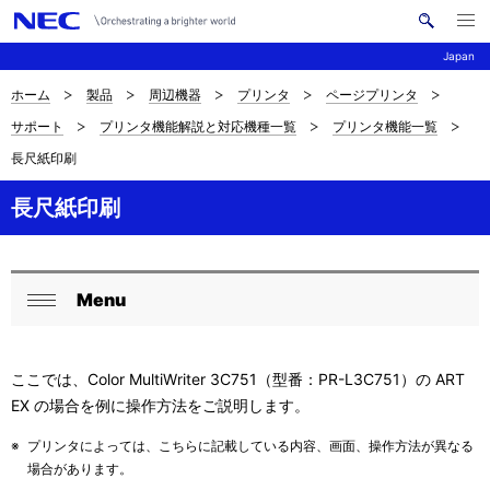
メ
サ
ニ
Japan
イ
ュ
ー
ト
を
ホーム
製品
周辺機器
プリンタ
ページプリンタ
サ
ナ
内
開
サポート
プリンタ機能解説と対応機種一覧
プリンタ機能一覧
く
検
ビ
イ
長尺紙印刷
索
ゲ
ト
ー
長尺紙印刷
内
シ
の
ョ
Menu
現
ン
ロ
閉
在
ー
じ
ここでは、Color MultiWriter 3C751（型番：PR-L3C751）の ART
位
る
カ
EX の場合を例に操作方法をご説明します。
置
ル
※
プリンタによっては、こちらに記載している内容、画面、操作方法が異なる
を
ナ
場合があります。