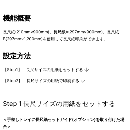
表
ビ
示
ゲ
機能概要
し
ー
長尺紙(210mm×900mm)、長尺紙A(297mm×900mm)、長尺紙
て
シ
B(297mm×1,200mm)を使用して長尺紙印刷ができます。
い
ョ
設定方法
ま
ン
す
【Step1】 長尺サイズの用紙をセットする
。
【Step2】 長尺サイズの用紙で印刷する
Step 1 長尺サイズの用紙をセットする
＜手差しトレイに長尺紙セットガイド(オプション)を取り付けた場
合＞