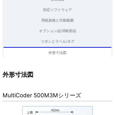
ー
表
シ
対応ソフトウェア
示
ョ
用紙規格と印刷範囲
し
ン
オプション品/消耗部品
て
い
リボンとラベル/タグ
ま
外形寸法図
す
。
外形寸法図
MultiCoder 500M3Mシリーズ