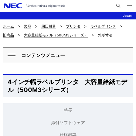
メ
サ
ニ
Japan
イ
ュ
ー
ト
を
ホーム
製品
周辺機器
プリンタ
ラベルプリンタ
サ
ナ
内
開
旧商品
大容量給紙モデル（500M3シリーズ）
外形寸法
く
検
ビ
イ
索
ゲ
ト
コンテンツメニュー
ー
ロ
内
閉
シ
ー
じ
の
ョ
る
カ
4インチ幅ラベルプリンタ 大容量給紙モデ
現
ン
ル（500M3シリーズ）
ル
在
ナ
位
特長
ビ
置
添付ソフトウェア
ゲ
を
仕様概要