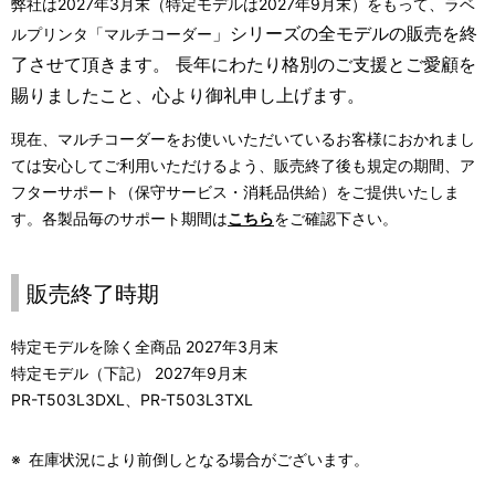
ー
弊社は
2027
年
3
月末（特定モデルは
2027
年
9
月末）をもって、ラベ
表
」
シリーズの
全モデルの販売を終
ルプリンタ「マルチコーダー
シ
示
了させて頂きます。 長年にわたり格別のご支援とご愛顧を
ョ
し
賜りましたこと、心より御礼申し上げます。
ン
て
現在、マルチコーダーをお使いいただいているお客様におかれまし
ては安心してご利用いただけるよう、販売終了後も規定の期間、ア
い
フターサポート
（保守サービス・消耗品供給）
をご提供いたしま
ま
す。
各製品毎のサポート期間は
こちら
をご確認下さい。
す
販売終了時期
。
特定モデルを除く全商品 2027年3月末
特定モデル（下記） 2027年9月末
PR-T503L3DXL、PR-T503L3TXL
※
在庫状況により前倒しとなる場合がございます。