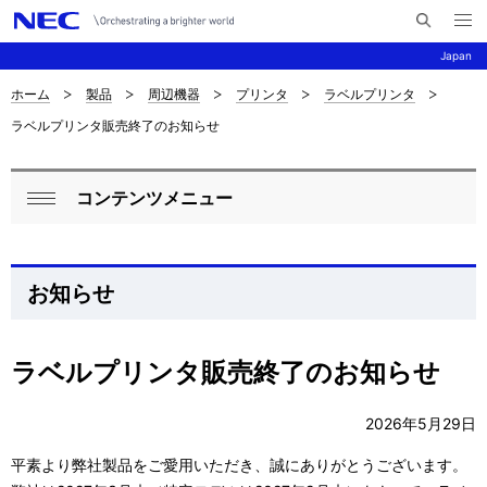
メ
サ
ニ
Japan
イ
ュ
ー
ト
を
ホーム
製品
周辺機器
プリンタ
ラベルプリンタ
サ
ナ
内
開
ラベルプリンタ販売終了のお知らせ
く
検
ビ
イ
索
ゲ
ト
コンテンツメニュー
ー
ロ
内
閉
シ
ー
じ
の
ョ
る
カ
お知らせ
現
ン
ル
在
ナ
ラベルプリンタ販売終了のお知らせ
位
ビ
置
2026年
5
月
29
日
ゲ
を
平素より弊社製品をご愛用いただき、誠にありがとうございます。