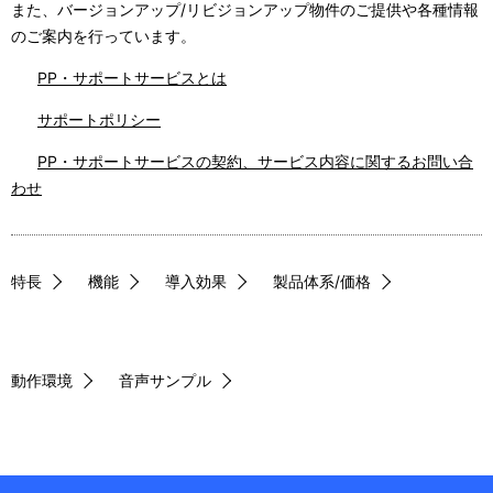
シ
また、バージョンアップ/リビジョンアップ物件のご提供や各種情報
表
のご案内を行っています。
ョ
示
PP・サポートサービスとは
ン
し
サポートポリシー
て
PP・サポートサービスの契約、サービス内容に関するお問い合
い
わせ
ま
す
特長
機能
導入効果
製品体系/価格
。
動作環境
音声サンプル