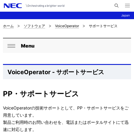
メ
サ
ニ
Japan
イ
ュ
ー
ト
を
ホーム
ソフトウェア
VoiceOperator
サポートサービス
サ
ナ
内
開
く
検
ビ
イ
索
Menu
ゲ
ロ
ト
閉
ー
ー
じ
内
シ
る
カ
の
VoiceOperator - サポートサービス
ョ
ル
現
ン
ナ
PP・サポートサービス
在
ビ
位
VoiceOperatorの技術サポートとして、PP・サポートサービスをご
ゲ
置
用意しています。
製品ご利用時のお問い合わせを、電話またはポータルサイトにて迅
ー
を
速に対応します。