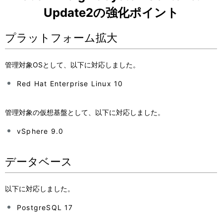
ナ
表
Update2の強化ポイント
ビ
示
プラットフォーム拡大
ゲ
し
ー
て
管理対象OSとして、以下に対応しました。
シ
い
Red Hat Enterprise Linux 10
ョ
ま
管理対象の仮想基盤として、以下に対応しました。
ン
す
vSphere 9.0
。
データベース
以下に対応しました。
PostgreSQL 17