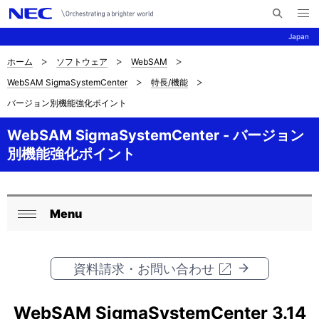
メ
サ
ニ
Japan
イ
ュ
ー
ト
を
ホーム
ソフトウェア
WebSAM
サ
ナ
内
開
WebSAM SigmaSystemCenter
特長/機能
く
検
ビ
イ
バージョン別機能強化ポイント
索
ゲ
ト
ー
WebSAM SigmaSystemCenter - バージョン
内
別機能強化ポイント
シ
の
ョ
現
ン
Menu
ロ
在
閉
ー
じ
位
る
資料請求・お問い合わせ
カ
置
ル
を
WebSAM SigmaSystemCenter 3.14