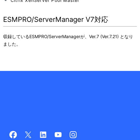
Citrix XenServer Pool Master
ESMPRO/ServerManager V7対応
収録しているESMPRO/ServerManagerが、Ver.7 (Ver.7.21) となり
ました。