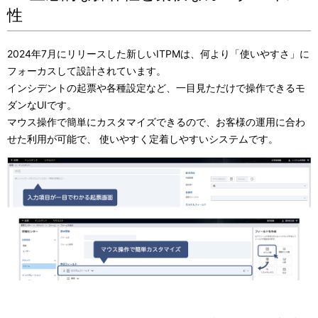
表
ビ
性
示
ゲ
2024年7月にリリースした新しいITPMは、何より「使いやすさ」に
し
ー
フォーカスして設計されています。
て
インシデントの起票や各種設定など、一目見ただけで操作できるモ
シ
ダンなUIです。
い
ョ
マウス操作で簡単にカスタマイズできるので、お客様の運用に合わ
ま
せた利用が可能で、 使いやすく定着しやすいシステムです。
ン
す
。