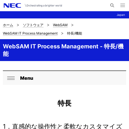
メ
サ
ニ
Japan
イ
ュ
ー
ト
を
ホーム
ソフトウェア
WebSAM
サ
ナ
内
開
WebSAM IT Process Management
特長/機能
く
検
ビ
イ
索
ゲ
WebSAM IT Process Management - 特長/機
ト
能
ー
内
シ
の
ョ
Menu
現
ロ
ン
閉
在
ー
じ
る
位
カ
特長
置
ル
を
ナ
1．直感的な操作性と柔軟なカスタマイズ