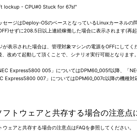
t lockup - CPU#0 Stuck for 67s!"
ッセージはDeploy-OSのベースとなっているLinuxカーネ
C OFF)せずに208.5日以上連続稼働した場合に表示されます(
ジが表示された場合は、管理対象マシンの電源をOFFにしてく
F後、改めて起動して頂くことで、シナリオ実行可能となります
C Express5800 005」についてはDPM60_005f以降、「NEC
C Express5800 007」についてはDPM60_007c以
ソフトウェアと共存する場合の注意点
トウェアと共存する場合の注意点はFAQを参照してください。