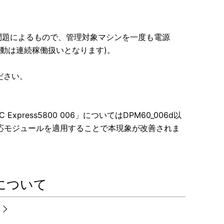
ルの問題によるもので、管理対象マシンを一度も電源
再起動は連続稼働扱いとなります)。
ださい。
。
 Express5800 006」についてはDPM60_006d以
降の機種対応モジュールを適用することで本現象が改善されま
について