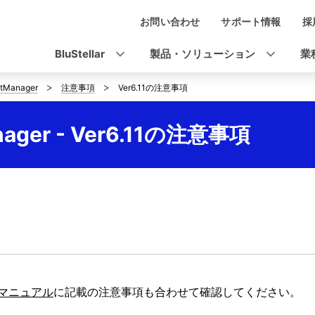
お問い合わせ
サポート情報
採
ナ
ビ
BluStellar
製品・ソリューション
業
ゲ
tManager
注意事項
Ver6.11の注意事項
ー
シ
ager - Ver6.11の注意事項
ョ
ン
マニュアル
に記載の注意事項も合わせて確認してください。