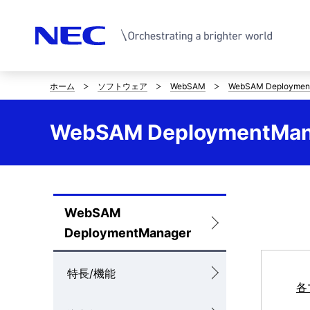
ホーム
ソフトウェア
WebSAM
WebSAM Deploymen
サ
イ
WebSAM DeploymentMan
ト
内
の
WebSAM
ロ
現
DeploymentManager
ー
在
カ
特長/機能
位
各
ル
置