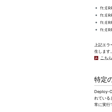
ft:ER
ft:ER
ft:ER
ft:ER
上記エラ
生します
こち
特定の
Deploy
れている
常に実行