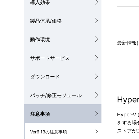
導入効果
ナ
を
ビ
製品体系/価格
表
ゲ
示
動作環境
最新情報
ー
し
シ
サポートサービス
て
ョ
い
ダウンロード
ン
ま
す
パッチ/修正モジュール
Hyp
。
注意事項
Hyper
をする場
ストアが
Ver6.13の注意事項