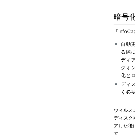
暗号
「Inf
自動
る際
ディ
グオ
化と
ディ
く必
ウィルス
ディスク
アした後
す。