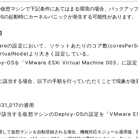
6.5の仮想マシンで下記条件にあてはまる環境の場合、バックアッ
oy-OSの起動時にカーネルパニックが発生する可能性があります。
]
areの設定において、ソケットあたりのコア数(coresPerS
VirtualNode)より大きく設定している。
oy-OSを「VMware ESXi Virtual Machine 003」
に該当する場合、以下の手順を行っていただくことで現象が改
631_017の適用
該当する仮想マシンのDeploy-OSの設定を「VMware ESXi 
用して仮想マシンを自動登録される場合、機種対応モジュール適用後、ESXi