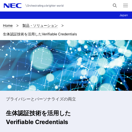
メ
サ
ニ
Japan
イ
ュ
ー
ト
を
Home
製品・ソリューション
サ
ナ
内
開
生体認証技術を活用したVerifiable Credentials
く
検
ビ
イ
索
ゲ
ト
ー
内
シ
の
ョ
現
ン
在
プライバシーとパーソナライズの両立
位
生体認証技術を活用した
置
Verifiable Credentials