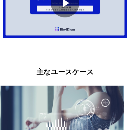
P
l
a
主なユースケース
y