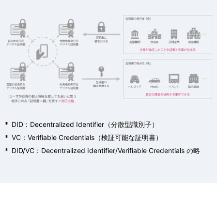
*
DID：Decentralized Identifier（分散型識別子）
*
VC：Verifiable Credentials（検証可能な証明書）
*
DID/VC：Decentralized Identifier/Verifiable Credentials の略