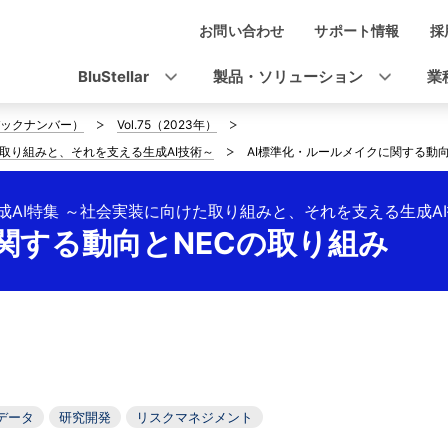
お問い合わせ
サポート情報
採
ナ
ビ
BluStellar
製品・ソリューション
業
ゲ
ックナンバー）
Vol.75（2023年）
ー
た取り組みと、それを支える生成AI技術～
AI標準化・ルールメイクに関する動向
シ
変える生成AI特集 ～社会実装に向けた取り組みと、それを支える生成A
ョ
関する動向とNECの取り組み
ン
グデータ
研究開発
リスクマネジメント