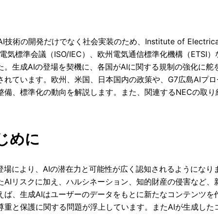
I技術の開発だけでなく社会実装のため、Institute of Electrical a
際電気標準会議（ISO/IEC）、欧州電気通信標準化機構（ET
た。生成AIの登場を契機に、各国がAIに関する規制の強化に舵
されています。欧州、米国、日本国内の政策や、G7広島AIプ
整備、標準化の動向を解説します。また、関連するNECの取り
はじめに
の登場により、AIの潜在力と可能性が広く認知されるようにな
たAIリスクに加え、ハルシネーション、知的財産の侵害など、
えば、生成AIはユーザーのデータをもとに新たなコンテンツを
尊重と保護に関する問題が浮上しています。またAIが生成した