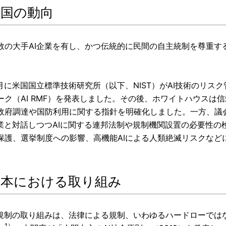
 米国の動向
数の大手AI企業を有し、かつ伝統的に民間の自主統制を尊重す
。
年1月に米国国立標準技術研究所（以下、NIST）がAI技術のリ
ーク（AI RMF）を発表しました。その後、ホワイトハウスは信頼
政府調達や国防利用に関する指針を明確化しました。一方、議会
企業と対話しつつAIに関する連邦法制や規制機関設置の必要性
保護、選挙制度への影響、高機能AIによる人類絶滅リスクなど
 日本における取り組み
I規制の取り組みは、法律による規制、いわゆるハードローでは
1）