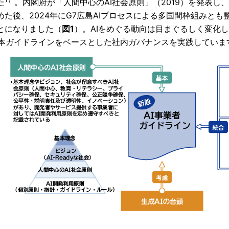
た
。内閣府が「人間中心のAI社会原則」（2019）を発表し
めた後、2024年にG7広島AIプロセスによる多国間枠組みと
とになりました（
図1
）。AIをめぐる動向は目まぐるしく変化
、本ガイドラインをベースとした社内ガバナンスを実践していま