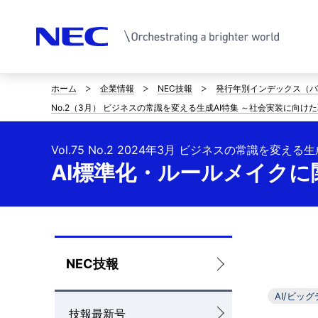
ホーム
企業情報
NEC技報
発行年別インデックス（バ
サ
No.2（3月） ビジネスの常識を変える生成AI特集 ～社会実装に向け
イ
ト
Vol.75 No.2 2024年3月 ビジネスの常識を
AI標準化・ルールメイクに
内
の
現
在
ロ
NEC技報
位
ー
AI/ビッ
技報最新号
置