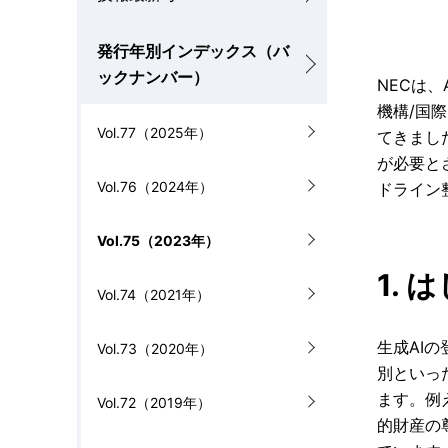
カ
を
ル
発行年別インデックス（バ
表
ナ
ックナンバー）
NECは、A
示
機構/国
ビ
Vol.77（2025年）
てきまし
し
ゲ
が必要と
Vol.76（2024年）
て
ドライン
ー
い
シ
Vol.75（2023年）
ま
ョ
1. 
Vol.74（2021年）
す
ン
。
生成AI
Vol.73（2020年）
別といっ
ます。例
Vol.72（2019年）
的財産の