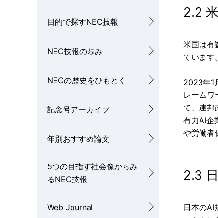
2.2
目的で探すNEC技報
米国は有
NEC技報の歩み
ています
NECの歴史をひもとく
2023
レームワ
て、連邦
記念号アーカイブ
有力AI
や労働者
年別おすすめ論文
5つの目指す社会像からみ
2.3
るNEC技報
Web Journal
日本のA