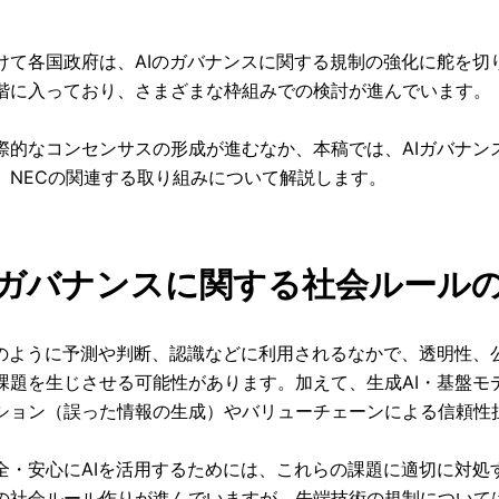
。
けて各国政府は、AIのガバナンスに関する規制の強化に舵を切
階に入っており、さまざまな枠組みでの検討が進んでいます。
際的なコンセンサスの形成が進むなか、本稿では、AIガバナン
、NECの関連する取り組みについて解説します。
 AIガバナンスに関する社会ルール
間のように予測や判断、認識などに利用されるなかで、透明性、
課題を生じさせる可能性があります。加えて、生成AI・基盤モ
ション（誤った情報の生成）やバリューチェーンによる信頼性
全・安心にAIを活用するためには、これらの課題に適切に対処
の社会ルール作りが進んでいますが、先端技術の規制について