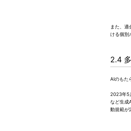
また、適
ける個別
2.4
AIのも
2023
など生成
動規範が