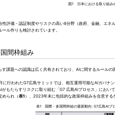
図1 日本における取り組み
合性評価・認証制度やリスクの高い8分野（政府、金融、エネル
ルール作りも検討されています。
 多国間枠組み
たらす課題への認識は広く共有されており、AIに関するルール
年5月に行われたG7広島サミットでは、相互運用可能なAIガバ
AIがもたらすリスクに取り組む「G7 広島AIプロセス」におい
定められ（
表1
）、2023年末に包括的な政策枠組みを合意す
表1 国際・多国間枠組の最新動向: G7広島AIプ