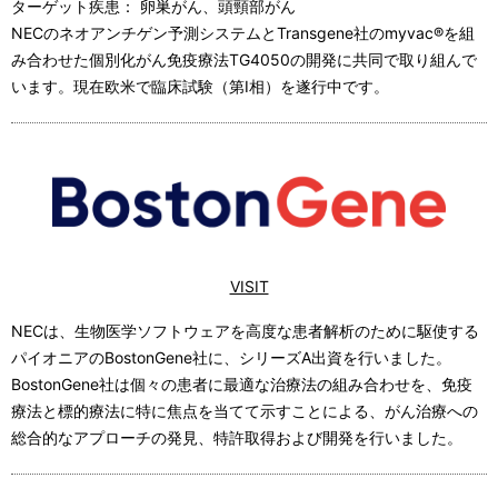
ターゲット疾患： 卵巣がん、頭頸部がん
NECのネオアンチゲン予測システムとTransgene社のmyvac®を組
み合わせた個別化がん免疫療法TG4050の開発に共同で取り組んで
います。現在欧米で臨床試験（第Ⅰ相）を遂行中です。
VISIT
NECは、生物医学ソフトウェアを高度な患者解析のために駆使する
パイオニアのBostonGene社に、シリーズA出資を行いました。
BostonGene社は個々の患者に最適な治療法の組み合わせを、免疫
療法と標的療法に特に焦点を当てて示すことによる、がん治療への
総合的なアプローチの発見、特許取得および開発を行いました。