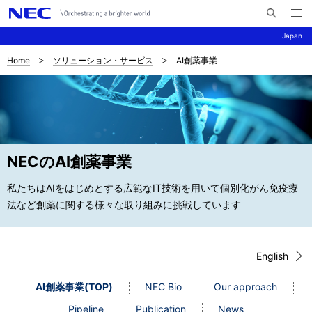
メ
サ
ニ
Japan
イ
ュ
ー
ト
を
Home
ソリューション・サービス
AI創薬事業
サ
ナ
内
開
く
検
ビ
イ
索
ゲ
ト
ー
内
シ
NECのAI創薬事業
の
ョ
私たちはAIをはじめとする広範なIT技術を用いて個別化がん免疫療
現
ン
法など創薬に関する様々な取り組みに挑戦しています
在
位
English
置
AI創薬事業(TOP)
NEC Bio
Our approach
Pipeline
Publication
News