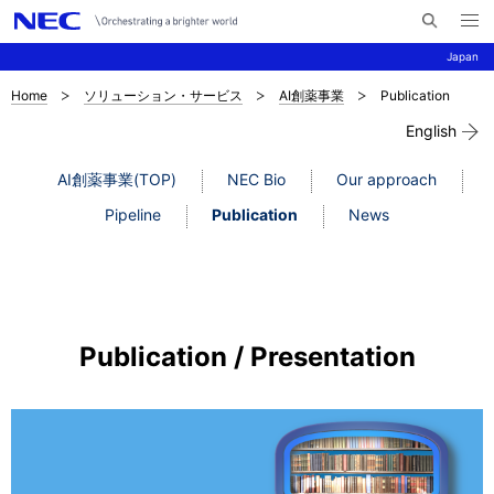
メ
サ
ニ
Japan
イ
ュ
ー
ト
を
Home
ソリューション・サービス
AI創薬事業
Publication
サ
ナ
内
開
く
English
検
ビ
イ
索
ゲ
ト
AI創薬事業(TOP)
NEC Bio
Our approach
ー
Pipeline
Publication
News
内
シ
の
ョ
現
ン
在
Publication / Presentation
位
置