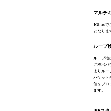
マルチギガ
1Gbps
となりま
ループ
ループ検
に検出パ
よりルー
パケット
信をブロ
ます。
IRFス