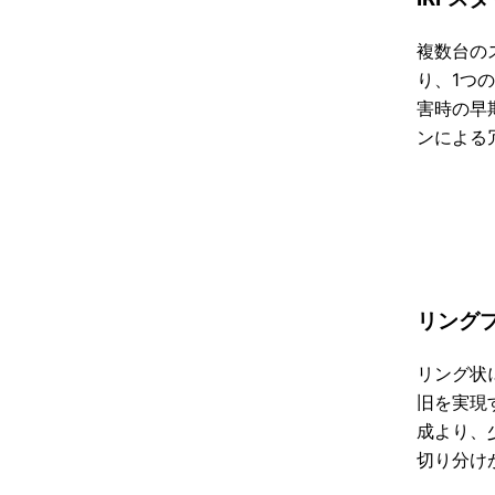
複数台の
り、1つ
害時の早
ンによる
リング
リング状
旧を実現
成より、
切り分け