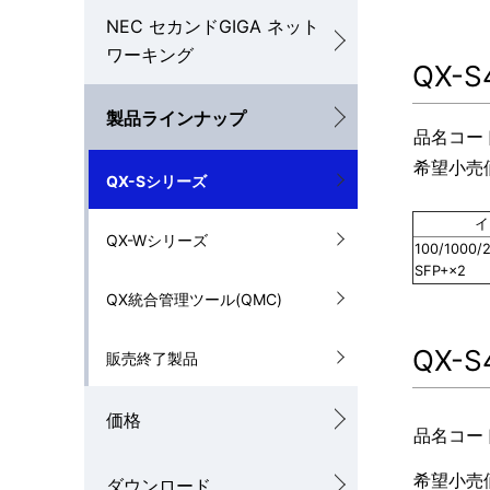
ル
NEC セカンドGIGA ネット
を
ナ
ワーキング
QX-S
表
ビ
製品ラインナップ
示
品名コー
ゲ
し
希望小売価
ー
QX-Sシリーズ
て
シ
イ
QX-Wシリーズ
い
100/1000/
ョ
SFP+×2
ま
QX統合管理ツール(QMC)
ン
す
QX-S
販売終了製品
。
価格
品名コー
希望小売価
ダウンロード