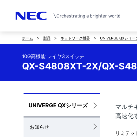
ホーム
製品
ネットワーク機器
UNIVERGE QXシリー
サ
イ
10G高機能 レイヤ3スイッチ
ト
QX-S4808XT-2X/QX-S48
内
の
現
ロ
UNIVERGE QXシリーズ
マルチギ
在
高速化
ー
位
お知らせ
カ
リミテッ
置