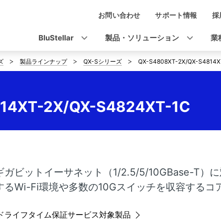
お問い合わせ
サポート情報
採
ナ
ビ
BluStellar
製品・ソリューション
業
ゲ
ズ
製品ラインナップ
QX-Sシリーズ
QX-S4808XT-2X/QX-S4814X
ー
シ
14XT-2X/QX-S4824XT-1C
ョ
ン
ガビットイーサネット（1/2.5/5/10GBase-T）
するWi-Fi環境や多数の10Gスイッチを収容する
ドライフタイム保証サービス対象製品