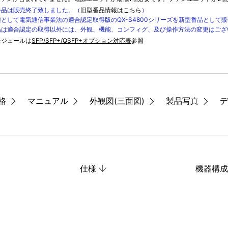
番品は販売終了致しました。（
旧型番品情報はこちら
）
として電気通信事業法の適合認定取得版のQX-S4800シリーズを新型番品として
品は適合認定の取得以外には、外観、機能、コンフィグ、及び操作方法の変更はござ
モジュールは
SFP/SFP+/QSFP+オプション対応表
参照
格
マニュアル
外観図(三面図)
製品写真
デ
仕様
機器構成