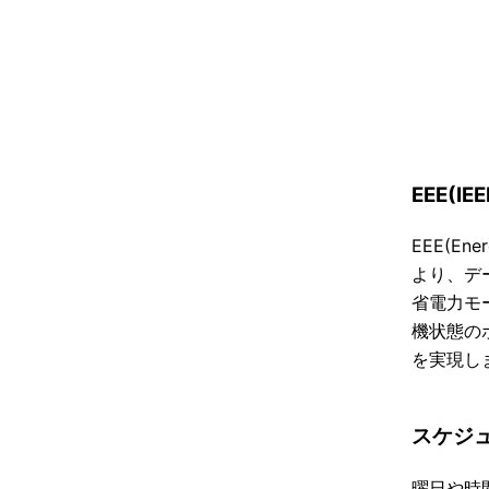
EEE(IE
EEE(En
より、デ
省電力モ
機状態の
を実現し
スケジ
曜日や時