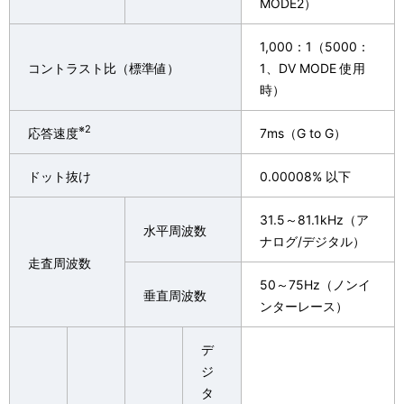
MODE2）
1,000：1（5000：
コントラスト比（標準値）
1、DV MODE 使用
時）
※2
応答速度
7ms（G to G）
ドット抜け
0.00008% 以下
31.5～81.1kHz（ア
水平周波数
ナログ/デジタル）
走査周波数
50～75Hz（ノンイ
垂直周波数
ンターレース）
デ
ジ
タ