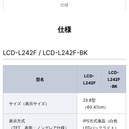
ナ
表
仕様
ビ
示
ゲ
し
仕様
ー
て
シ
い
LCD-L242F / LCD-L242F-BK
ョ
ま
ン
す
LCD-
LCD-
。
型名
L242F
L242F
-BK
23.8型
サイズ（表示サイズ）
（60.47cm）
表示方式
IPS方式液晶（白色
（TFT、表面：ノングレア仕様）
LEDバックライト）