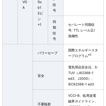
VG
Su
信
A
b1
号
5ピ
ン
同
×1
セパレート同期信
期
号: TTL レベル正/
信
負極性
号
国際エネルギースタ
パワーセーブ
※3
ープログラム
電気用品安全法、S-
TUV（J62368-1
安全
ed3、J3000）、
IEC62368-1 ed3
VCCI-B、低周波電
磁界ガイドライン、
不要輻射