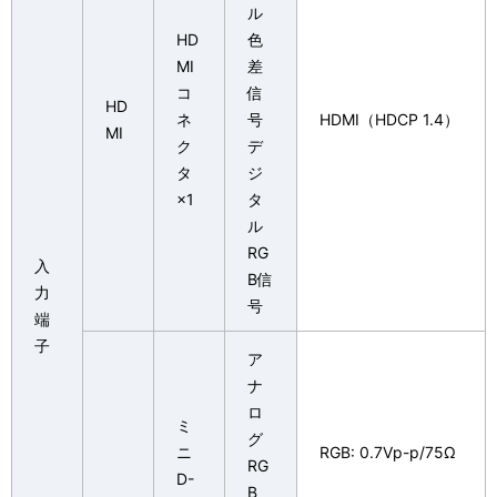
ル
HD
色
MI
差
コ
信
HD
ネ
号
HDMI（HDCP 1.4）
MI
ク
デ
タ
ジ
×1
タ
ル
RG
入
B信
力
号
端
子
ア
ナ
ロ
ミ
グ
ニ
RGB: 0.7Vp-p/75Ω
RG
D-
B