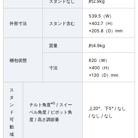
スタンドなし
約2.9kg
539.5（W）
外形寸法
スタンド含む
×402.7（H）
×205.8（D）mm
質量
約4.9kg
梱包状態
620（W）
寸法
×400（H）
×130（D）mm
ス
タ
※5
ン
チルト角度
/ スイー
上20°、下5° / なし
ド
ベル角度 / ピボット角
/ なし / なし
可
度 / 高さ調節量
動
域