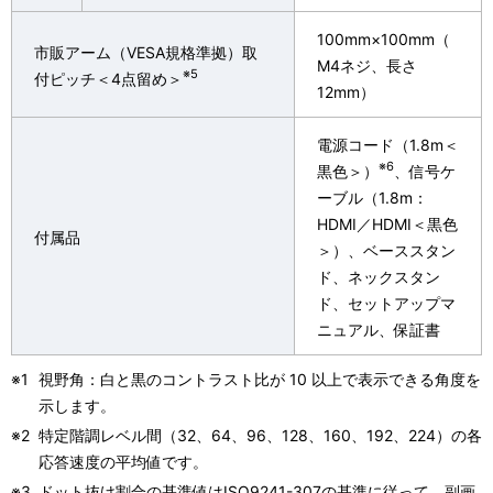
100mm×100mm（
市販アーム（VESA規格準拠）取
M4ネジ、長さ
※5
付ピッチ＜4点留め＞
12mm）
電源コード（1.8m＜
※6
黒色＞）
、信号ケ
ーブル（1.8m：
HDMI／HDMI＜黒色
付属品
＞）、ベーススタン
ド、ネックスタン
ド、セットアップマ
ニュアル、保証書
※1
視野角：白と黒のコントラスト比が 10 以上で表示できる角度を
示します。
※2
特定階調レベル間（32、64、96、128、160、192、224）の各
応答速度の平均値です。
※3
ドット抜け割合の基準値はISO9241-307の基準に従って、副画