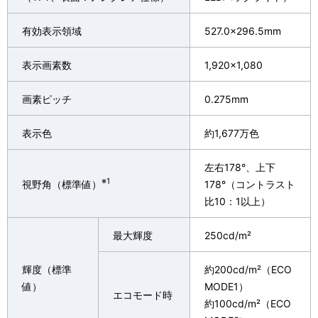
有効表示領域
527.0×296.5mm
表示画素数
1,920×1,080
画素ピッチ
0.275mm
表示色
約1,677万色
左右178°、上下
※1
視野角（標準値）
178°（コントラスト
比10：1以上）
最大輝度
250cd/m²
輝度（標準
約200cd/m²（ECO
値）
MODE1）
エコモード時
約100cd/m²（ECO