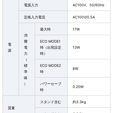
電源入力
AC100V、50/60Hz
定格入力電流
AC100V/0.5A
最大時
17W
消
費
ECO MODE1
電
電
時（出荷設定
13W
源
力
時）
（
標
ECO MODE2
8W
準
時
値
）
パワーセーブ
0.20W
時
スタンド含む
約3.3kg
質量