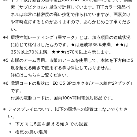
素（サブピクセル）単位で計算しています。TFTカラー液晶パ
ネルは非常に精密度の高い技術で作られていますが、画素欠け
や常時点灯するものがありますので、あらかじめご了承くださ
い。
※4
環境性能レーティング（星マーク）とは、加点項目の達成状況
に応じて格付けしたものです。★は達成率35％未満、★★は
35％以上70％未満、★★★は70％以上を示します。
※5
市販のアーム専用。市販のアームを使用して、本体を下方向に5
度を超える傾きで使用する事は保証しておりません。
詳細はこちらをご覧ください。
※6
電源コードの形状は｢IEC C5 3Pコネクタ/アース線付2Pプラグ｣
です。
付属の電源コードは、国内100V商用電源対応品です。
※
ディスプレイについて、以下の環境への設置はしないでくださ
い。
下方向に5度を超える傾きでの設置
換気の悪い場所