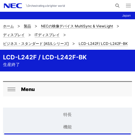
メ
サ
ニ
Japan
イ
ュ
ー
ト
を
ホーム
製品
NECの映像デバイス MultiSync & ViewLight
サ
ナ
内
開
ディスプレイ
ITディスプレイ
く
検
ビ
イ
ビジネス・スタンダード [AS/Lシリーズ]
LCD-L242F/ LCD-L242F-BK
索
ゲ
ト
ー
LCD-L242F / LCD-L242F-BK
内
生産終了
シ
の
ョ
現
ン
Menu
ロ
在
閉
ー
じ
位
る
カ
特長
置
ル
機能
を