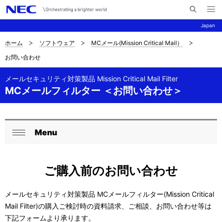
メ
サ
ニ
Japan
イ
ュ
ー
ト
を
ホーム
ソフトウェア
MCメール(Mission Critical Mail）
サ
ナ
内
開
お問い合わせ
く
検
ビ
イ
索
ゲ
メールセキュリティ対策製品 Mission Critical Mail Filter
ト
MCメールフィルター ＜お問い合わせ＞
ー
内
シ
の
ョ
Menu
ロ
現
ン
閉
ー
在
じ
ご購入前のお問い合わせ
る
カ
位
ル
置
メールセキュリティ対策製品 MCメールフィルター(Mission Critical
Mail Filter)の購入ご検討時の資料請求、ご相談、お問い合わせ等は
ナ
を
下記フォームより承ります。