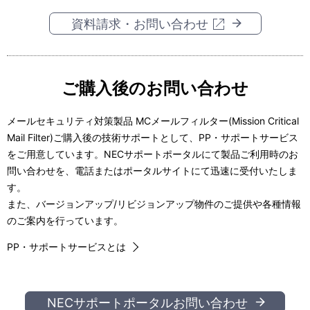
ビ
表
資料請求・お問い合わせ
ゲ
示
ー
し
シ
て
ご購入後のお問い合わせ
ョ
い
メールセキュリティ対策製品 MCメールフィルター(Mission Critical
ン
ま
Mail Filter)ご購入後の技術サポートとして、PP・サポートサービス
をご用意しています。NECサポートポータルにて製品ご利用時のお
す
問い合わせを、電話またはポータルサイトにて迅速に受付いたしま
。
す。
また、バージョンアップ/リビジョンアップ物件のご提供や各種情報
のご案内を行っています。
PP・サポートサービスとは
NECサポートポータルお問い合わせ