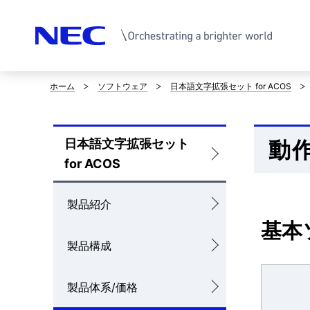
ホーム
ソフトウェア
日本語文字拡張セット for ACOS
サ
イ
日本語文字拡張セット
動
ト
ロ
for ACOS
内
ー
の
カ
製品紹介
現
基本
ル
製品構成
在
ナ
位
ビ
製品体系/価格
置