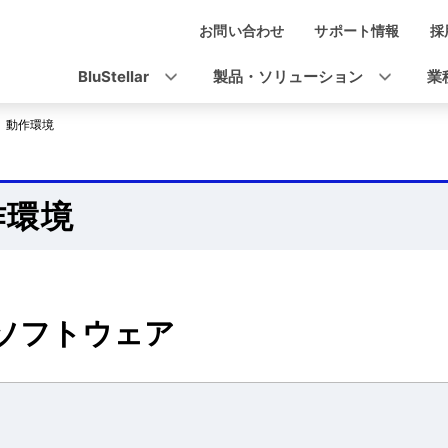
お問い合わせ
サポート情報
採
ナ
ビ
BluStellar
製品・ソリューション
業
ゲ
動作環境
ー
シ
作環境
ョ
ン
ソフトウェア