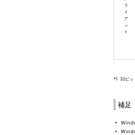
ラ
イ
ア
ン
ト
*1
32ビ
補足
Win
Win