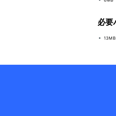
6MB
必要
13MB