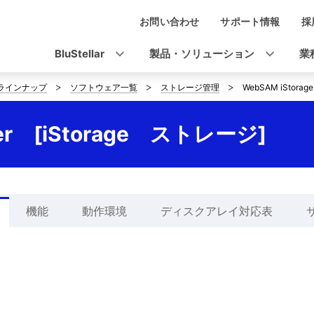
お問い合わせ
サポート情報
採
ナ
ビ
BluStellar
製品・ソリューション
業
ゲ
ラインナップ
ソフトウェア一覧
ストレージ管理
WebSAM iStorag
ー
シ
ger [iStorage ストレージ]
ョ
ン
機能
動作環境
ディスクアレイ対応表