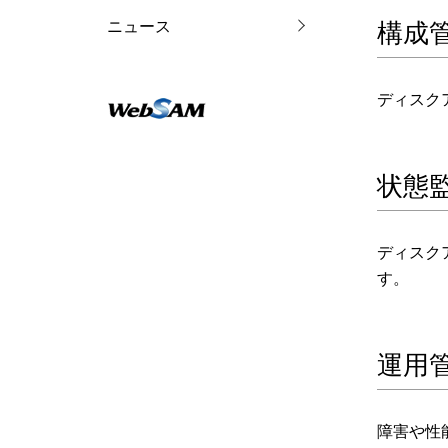
ニュース
構成
ディスク
状態
ディスク
す。
運用
障害や性