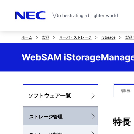
ホーム
製品
サーバ・ストレージ
iStorage
製品
サ
イ
WebSAM iStorageMana
ト
内
の
特長
ロ
ソフトウェア一覧
現
ー
在
ストレージ管理
カ
特長
位
ル
置