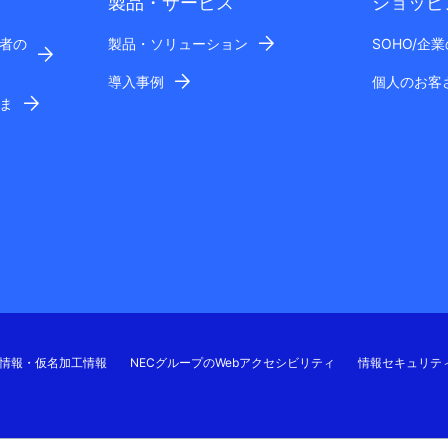
製品・サービス
ショッピ
者の
製品・ソリューション
SOHO/企
導入事例
個人のお客
ま
情報・仮名加工情報
NECグループのWebアクセシビリティ
情報セキュリテ