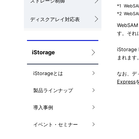
ストレージ制御
*1
WebS
ナ
を
*2
WebS
ディスクアレイ対応表
ビ
表
WebSA
ゲ
す。それ
示
ー
し
iStora
iStorage
シ
まれます
て
ョ
い
iStorageとは
なお、デ
ン
Express
ま
製品ラインナップ
す
。
導入事例
イベント・セミナー