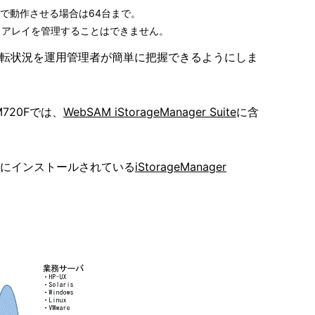
inuxで動作させる場合は64台まで。
に同じディスクアレイを管理することはできません。
の構成や運転状況を運用管理者が簡単に把握できるようにしま
M720F
では、
WebSAM iStorageManager Suite
に含
イにインストールされている
iStorageManager