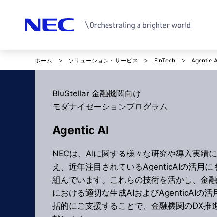
ホーム
ソリューション・サービス
FinTech
Agentic A
サ
イ
BluStellar 金融機関向け
ト
モダナイゼーションプログラム
内
Agentic AI
の
NECは、AIに関する様々な研究や導入実績
現
え、近年注目されているAgenticAIの活用
在
組んでいます。これらの技術を活かし、金融
における適切な生成AIおよびAgenticAIの
位
括的にご支援することで、金融機関のDX推
置