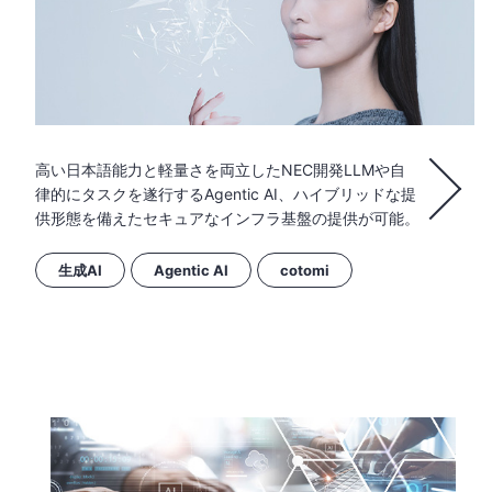
高い日本語能力と軽量さを両立したNEC開発LLMや自
律的にタスクを遂行するAgentic AI、ハイブリッドな提
供形態を備えたセキュアなインフラ基盤の提供が可能。
生成AI
Agentic AI
cotomi