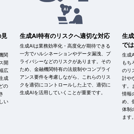
の見
生成AI特有のリスクへ適切な対応
生成
で
生成AIは業務効率化・高度化が期待できる
一方でハルシネーションやデータ漏洩、プ
機関
生成
ライバシーなどのリスクがあります。その
ス開
もち
ため、金融機関特有の法規制やコンプライ
幅広
のリ
アンス要件を考慮しながら、これらのリス
生成
計や
クを適切にコントロールした上で、適切に
どの
す。
生成AIを活用していくことが重要です。
き
情報
しい
め、
体制
ます