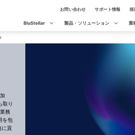
お問い合わせ
サポート情報
採
ナ
ビ
BluStellar
製品・ソリューション
業
ゲ
I
ー
シ
ョ
ン
に加
にも取り
業務
活用を包
進に貢