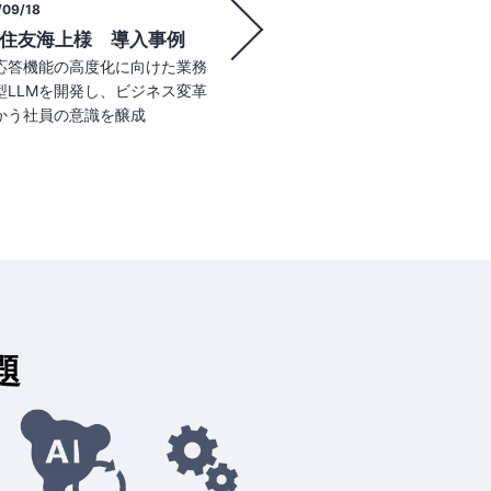
2025/07/29
/07/30
NECのAIガバナン
機関向け「Agentic AI 共
AI活用とリスク対応を両
究会」
のAIガバナンスのノウ
機関20社が参加、効果的かつ安
へご提供
生成AIの金融業務適用を促進
題