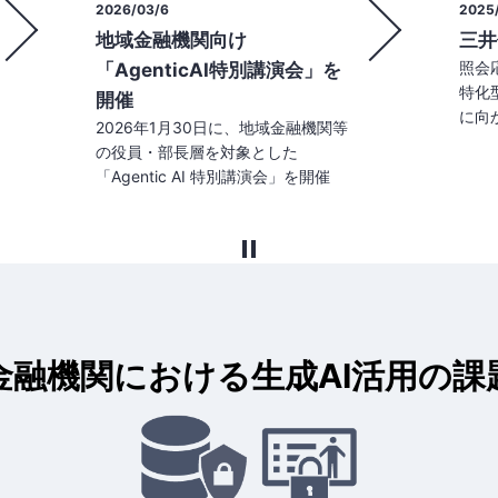
2025/09/18
2025
三井住友海上様 導入事例
金融
照会応答機能の高度化に向けた業務
同研
特化型LLMを開発し、ビジネス変革
金融
に向かう社員の意識を醸成
全な
金融機関における生成AI活用の課