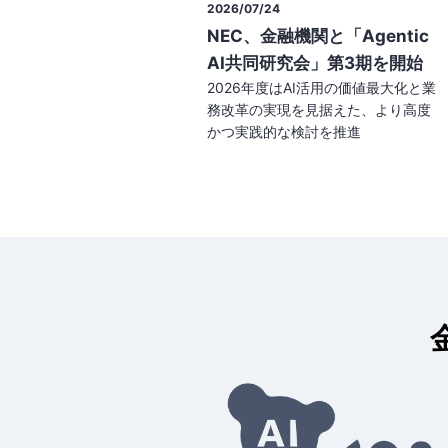
2026/03/6
「Agentic
地域金融機関向け
」第3期を開始
「AgenticAI特別講演会」を
活用の価値最大化と業
開催
据えた、より高度
2026年1月30日に、地域金融機関等
を推進
の役員・部長層を対象とした
「Agentic AI 特別講演会」を開催