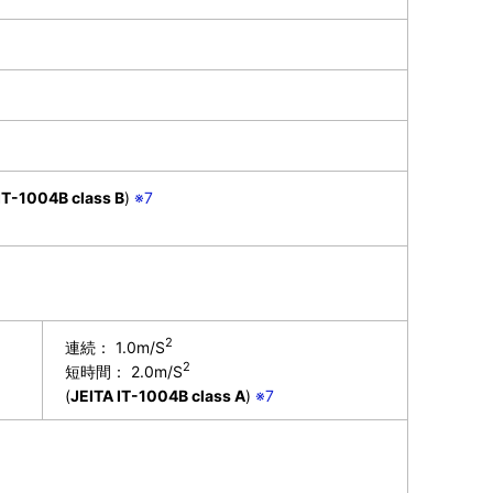
IT-1004B class B
)
※7
2
連続： 1.0m/S
2
短時間： 2.0m/S
(
JEITA IT-1004B class A
)
※7