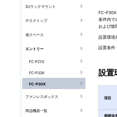
ル
2Uラックマウント
を
ナ
FC-P
表
条件内で
デスクトップ
ビ
および故
示
ゲ
省スペース
設置環境
し
ー
設置条件
エントリー
て
シ
い
FC-P21G
ョ
ま
設置
FC-P32K
ン
す
FC-P30X
。
ファンレスボックス
項目
周辺機器一覧
周囲温