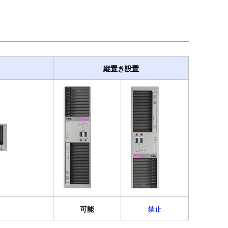
縦置き設置
可能
禁止