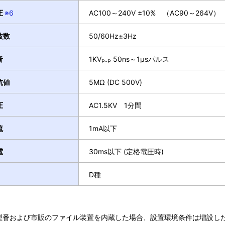
圧
※6
AC100～240V ±10% （AC90～264V）
波数
50/60Hz±3Hz
音
1KV
50ns～1μsパルス
P-P
抗値
5MΩ (DC 500V)
圧
AC1.5KV 1分間
流
1mA以下
電
30ms以下 (定格電圧時)
D種
 型番および市販のファイル装置を内蔵した場合、設置環境条件は増設し