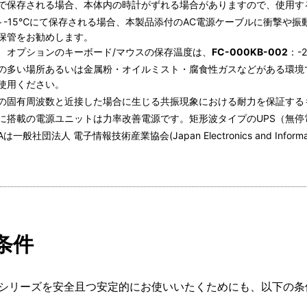
で保存される場合、本体内の時計がずれる場合がありますので、使用す
0～-15℃にて保存される場合、本製品添付のAC電源ケーブルに衝撃や
保管をお勧めします。
、オプションのキーボード/マウスの保存温度は、
FC-000KB-002
：-
の多い場所あるいは金属粉・オイルミスト・腐食性ガスなどがある環境
使用ください。
の固有周波数と近接した場合に生じる共振現象における耐力を保証する
に搭載の電源ユニットは力率改善電源です。矩形波タイプのUPS（無
TAは一般社団法人 電子情報技術産業協会(Japan Electronics and Information
条件
30Xシリーズを安全且つ安定的にお使いいたくためにも、以下の