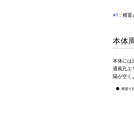
※1
：横置
本体
本体には
通風孔エ
隔が空く