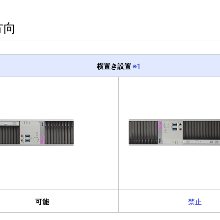
方向
横置き設置
※1
可能
禁止