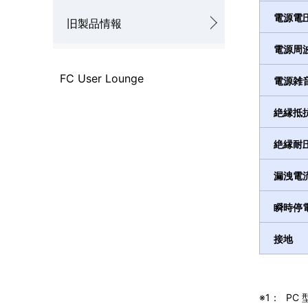
電源電
旧製品情報
電源周
FC User Lounge
電源雑
絶縁抵
絶縁耐
漏洩電
瞬時停
接地
※1：
PC