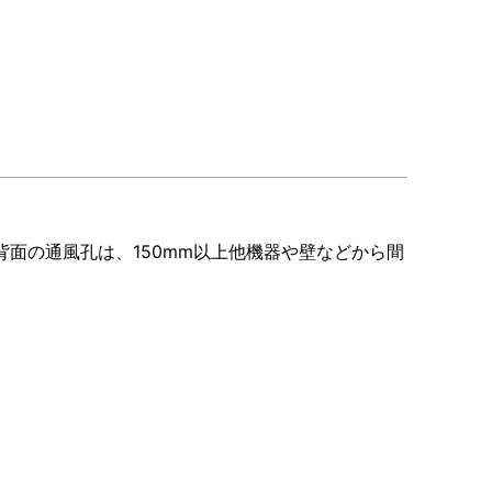
。
背面の通風孔は、
150mm
以上他機器や壁などから間