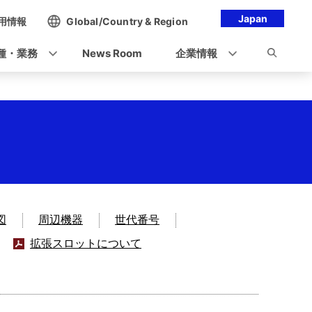
Japan
用情報
Global/Country & Region
種・業務
News Room
企業情報
図
周辺機器
世代番号
拡張スロットについて