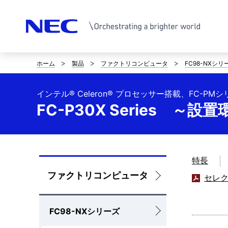
ホーム
製品
ファクトリコンピュータ
FC98-NXシリ
サ
イ
インテル® Celeron® プロセッサー搭載、FC-PM
ト
FC-P30X Series ～設
内
の
特長
現
ロ
ファクトリコンピュータ
セレ
在
ー
位
FC98-NXシリーズ
カ
置