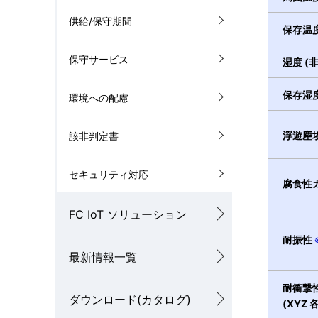
供給/保守期間
保存温
保守サービス
湿度 (
保存湿度
環境への配慮
浮遊塵
該非判定書
セキュリティ対応
腐食性
FC IoT ソリューション
耐振性
最新情報一覧
耐衝撃
ダウンロード(カタログ)
(XYZ 