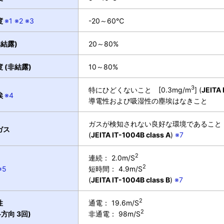
度
※1 ※2 ※3
-20～60℃
非結露)
20～80%
 (非結露)
10～80%
3
特にひどくないこと [0.3mg/m
] (
JEITA 
埃
※4
導電性および吸湿性の塵埃はなきこと
ガスが検知されない良好な環境であること
ガス
(
JEITA IT-1004B class A
)
※7
2
連続： 2.0m/S
2
※5
短時間： 4.9m/S
(
JEITA IT-1004B class B
)
※7
2
性
通電： 19.6m/S
2
各方向 3回)
非通電： 98m/S