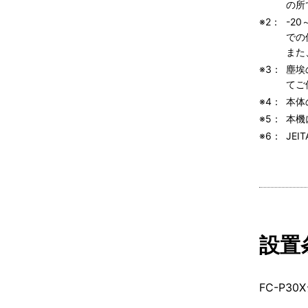
の所
※2：
-2
での
また
※3：
塵埃
てご
※4：
本体
※5：
本機
※6：
JEI
設置
FC-P