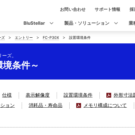
お問い合わせ
サポート情報
採
ナ
ビ
BluStellar
製品・ソリューション
業
ゲ
ーズ
エントリー
FC-P30X
設置環境条件
ー
シ
シリーズ。
置環境条件～
ョ
ン
仕様
表示解像度
設置環境条件
外形寸法
クション
消耗品・寿命品
メモリ構成について