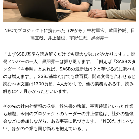
NECでプロジェクトに携わった（左から）中村匡宏、武田裕輔、日
高直哉、井上信也、宇野仁志、黒羽昇一
「まずSSBJ基準を読み解くだけでも膨大な労力がかかります」。開
発メンバーの一人、黒羽昇一は振り返ります。「例えば『SASBスタ
ンダードを参照』とあれば、SASBの最新版は？と芋づる式に調べも
のは増えます」。SSBJ基準だけでも数百頁、関連文書も合わせると
読むべき文書は1300頁超。4人がかりで、他の業務もある中、読み
解きに4ヵ月かかったといいます。
その先の社内外情報の収集、報告書の執筆、事実確認といった作業
も難題。今回のプロジェクトのリーダーの井上信也は、社外の勉強
会などに参加しながら、ある事実に気づきます。「NECだけじゃな
い、ほかの企業も同じ悩みを抱えている」。