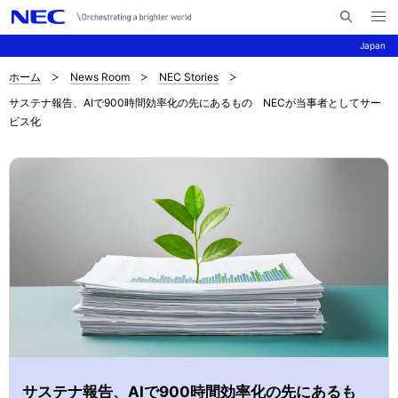
メ
サ
ニ
Japan
イ
ュ
ー
ト
を
ホーム
News Room
NEC Stories
サ
ナ
内
開
サステナ報告、AIで900時間効率化の先にあるもの NECが当事者としてサー
く
検
ビ
イ
ビス化
索
ゲ
ト
ー
内
シ
の
ョ
現
ン
在
位
置
サステナ報告、AIで900時間効率化の先にあるも