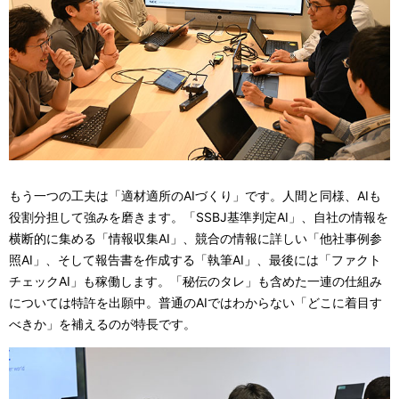
もう一つの工夫は「適材適所のAIづくり」です。人間と同様、AIも
役割分担して強みを磨きます。「SSBJ基準判定AI」、自社の情報を
横断的に集める「情報収集AI」、競合の情報に詳しい「他社事例参
照AI」、そして報告書を作成する「執筆AI」、最後には「ファクト
チェックAI」も稼働します。「秘伝のタレ」も含めた一連の仕組み
については特許を出願中。普通のAIではわからない「どこに着目す
べきか」を補えるのが特長です。