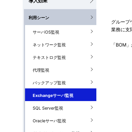
導入効果
ナ
を
利用シーン
ビ
表
グループ
業務に支
ゲ
サーバOS監視
示
ー
し
「BOM
ネットワーク監視
シ
て
テキストログ監視
ョ
い
代理監視
ン
ま
バックアップ監視
す
Exchangeサーバ監視
。
SQL Server監視
Oracleサーバ監視