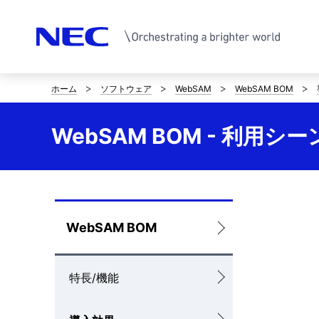
ホーム
ソフトウェア
WebSAM
WebSAM BOM
サ
イ
WebSAM BOM - 利用シー
ト
内
の
ロ
WebSAM BOM
現
ー
在
特長/機能
カ
位
ル
置