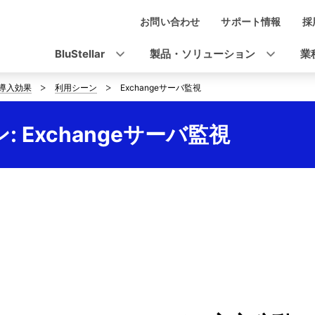
お問い合わせ
サポート情報
採
ナ
ビ
BluStellar
製品・ソリューション
業
ゲ
導入効果
利用シーン
Exchangeサーバ監視
ー
シ
ン: Exchangeサーバ監視
ョ
ン