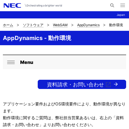
メ
サ
ニ
Japan
イ
ュ
ー
ト
を
ホーム
ソフトウェア
WebSAM
AppDynamics
動作環境
サ
ナ
内
開
く
検
ビ
イ
AppDynamics - 動作環境
索
ゲ
ト
ー
内
Menu
シ
ロ
閉
の
ョ
ー
じ
現
ン
る
資料請求・お問い合わせ
カ
在
ル
位
アプリケーション要件およびOS環境要件により、動作環境が異なり
ナ
置
ます。
ビ
動作環境に関するご質問は、弊社担当営業あるいは、右上の「資料
請求・お問い合わせ」よりお問い合わせください。
ゲ