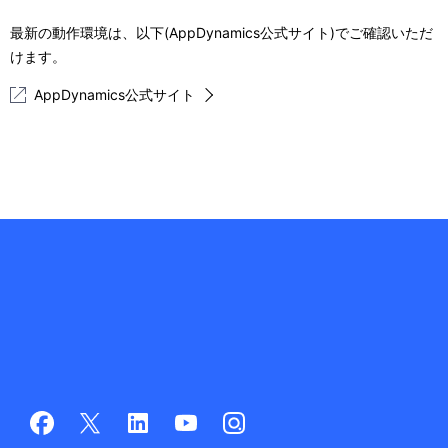
ー
最新の動作環境は、以下(AppDynamics公式サイト)でご確認いただ
けます。
シ
AppDynamics公式サイト
ョ
ン