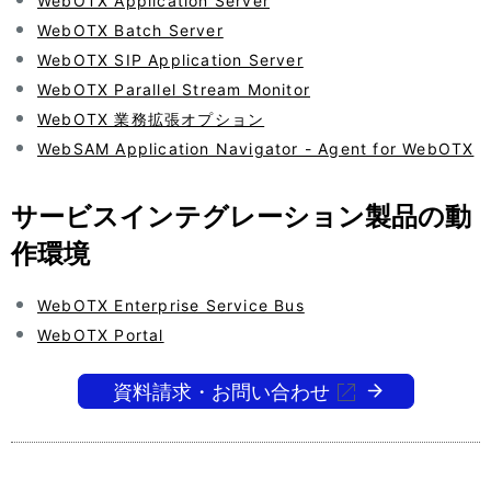
WebOTX Application Server
シ
表
WebOTX Batch Server
ョ
示
WebOTX SIP Application Server
ン
WebOTX Parallel Stream Monitor
し
WebOTX 業務拡張オプション
て
WebSAM Application Navigator - Agent for WebOTX
い
サービスインテグレーション製品の動
ま
作環境
す
。
WebOTX Enterprise Service Bus
WebOTX Portal
資料請求・お問い合わせ