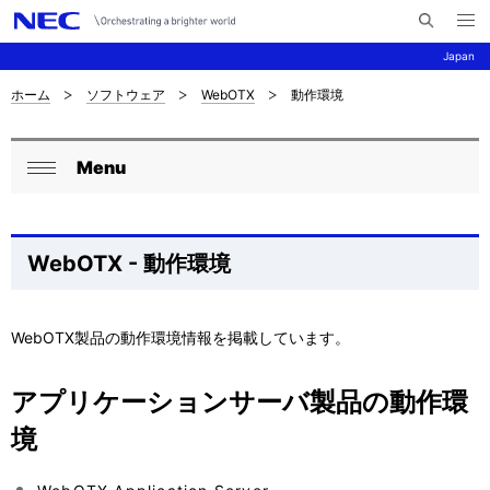
メ
サ
ニ
Japan
イ
ュ
ー
ト
を
ホーム
ソフトウェア
WebOTX
動作環境
サ
ナ
内
開
く
検
ビ
イ
索
Menu
ゲ
ロ
ト
閉
ー
ー
じ
内
シ
る
カ
の
WebOTX - 動作環境
ョ
ル
現
ン
ナ
WebOTX製品の動作環境情報を掲載しています。
在
ビ
位
アプリケーションサーバ製品の動作環
ゲ
置
境
ー
を