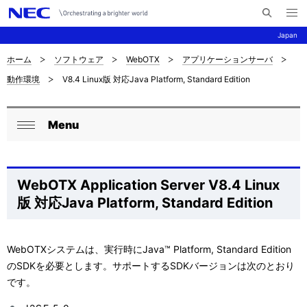
メ
サ
ニ
Japan
イ
ュ
ー
ト
を
ホーム
ソフトウェア
WebOTX
アプリケーションサーバ
サ
ナ
内
開
動作環境
V8.4 Linux版 対応Java Platform, Standard Edition
く
検
ビ
イ
索
ゲ
ト
Menu
ー
ロ
内
閉
シ
ー
じ
の
ョ
る
カ
WebOTX Application Server V8.4 Linux
現
ン
版 対応Java Platform, Standard Edition
ル
在
ナ
位
WebOTXシステムは、実行時にJava™ Platform, Standard Edition
ビ
置
のSDKを必要とします。サポートするSDKバージョンは次のとおり
ゲ
です。
を