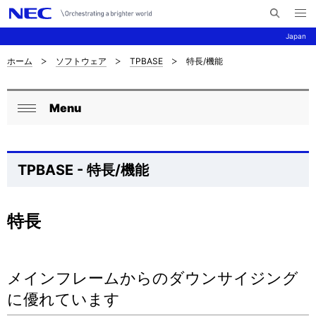
メ
サ
ニ
Japan
イ
ュ
ー
ト
を
ホーム
ソフトウェア
TPBASE
特長/機能
サ
ナ
内
開
く
検
ビ
イ
索
Menu
ゲ
ロ
ト
閉
ー
ー
じ
内
シ
る
カ
の
TPBASE - 特長/機能
ョ
ル
現
ン
ナ
特長
在
ビ
位
ゲ
置
メインフレームからのダウンサイジング
ー
に優れています