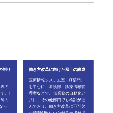
の割り
働き方改革に向けた風土の醸成
医療情報システム室（IT部門）
担表の
を中心に、看護部、診療情報管
で、1
理室などで、16業務の自動化と
護師の
共に、その他部門でも検討が進
なっ
んでおり、働き方改革に不可欠
な時間創出につながる土壌がで