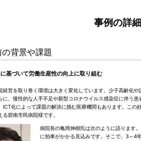
事例の詳
前の背景や課題
ンに基づいて労働生産性の向上に取り組む
院経営を取り巻く環境は大きく変化しています。少子高齢化や
らに、慢性的な人手不足や新型コロナウイルス感染症に伴う患
、ICT化によって課題の解決に挑む医療機関もあります。この
える碧南市民病院様です。
病院長の亀岡伸樹氏は次のように語ります。
に拍車がかかる見込みです。そこで、3～4