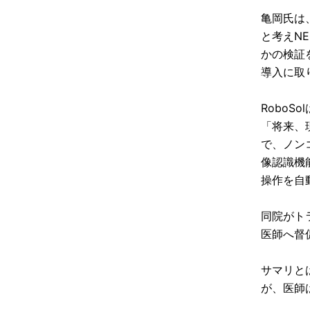
亀岡氏は
と考えN
かの検証を兼
導入に取
Robo
「将来、
で、ノン
像認識機
操作を自
同院がト
医師へ督
サマリと
が、医師