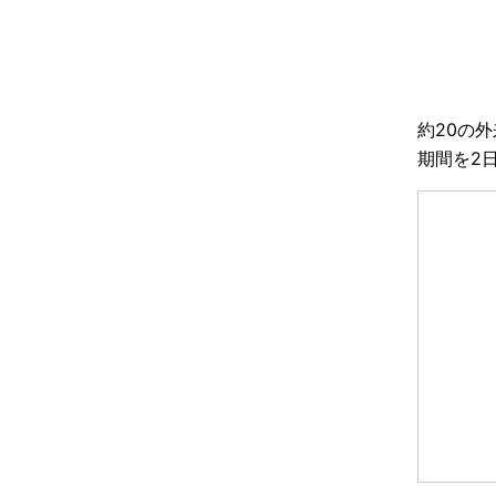
約20の
期間を2