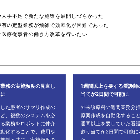
や人手不足で新たな施策を展開しづらかった
特有の定型業務が煩雑で効率化が困難であった
な医療従事者の働き方改革を行いたい
な業務の実施頻度の見直し
1週間以上を要する看護師
能に
当てが2日間で可能に
院した患者のサマリ作成の
外来診療科の週間業務分
など、複数のシステムを必
原案作成を自動化すること
する業務をロボットに仲介
週間以上を要していた看
自動化することで、費用や
割り当てが2日間で可能に
の抑制と共に、実施頻度の
た