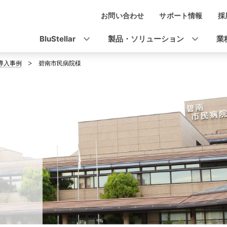
お問い合わせ
サポート情報
採
ナ
ビ
BluStellar
製品・ソリューション
業
ゲ
導入事例
碧南市民病院様
ー
シ
ョ
ン